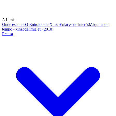
A Limia
Onde estamos
O Entroido de Xinzo
Enlaces de interés
Máquina do
tempo - xinzodelimia.eu (2010)
Prensa