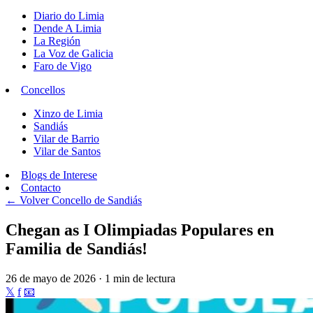
Diario do Limia
Dende A Limia
La Región
La Voz de Galicia
Faro de Vigo
Concellos
Xinzo de Limia
Sandiás
Vilar de Barrio
Vilar de Santos
Blogs de Interese
Contacto
← Volver
Concello de Sandiás
Chegan as I Olimpiadas Populares en
Familia de Sandiás!
26 de mayo de 2026 · 1 min de lectura
𝕏
f
📧