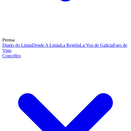
Prensa
Diario do Limia
Dende A Limia
La Región
La Voz de Galicia
Faro de
Vigo
Concellos