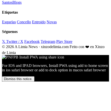
Santos
Blogs
Etiquetas
Esquelas
Concello
Entroido
Novas
Séguenos
𝕏 Twitter / X
Facebook
Telegram
Play Store
© 2026 A Limia News · xinzodelimia.com
Feito con ❤️ en Xinzo
de Limia
For IOS and IPAD browsers, Install PWA using add to home screen
in ios safari browser or add to dock option in macos safari browser
Dismiss this notice.