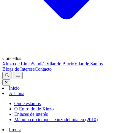
Concellos
Xinzo de Limia
Sandiás
Vilar de Barrio
Vilar de Santos
Blogs de Interese
Contacto
✕
Inicio
A Limia
Onde estamos
O Entroido de Xinzo
Enlaces de interés
Máquina do tempo – xinzodelimia.eu (2010)
Prensa