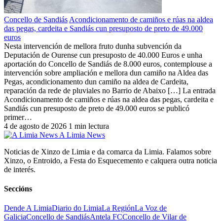
Concello de Sandiás
Acondicionamento de camiños e rúas na aldea
das pegas, cardeita e Sandiás cun presuposto de preto de 49.000
euros
Nesta intervención de mellora fruto dunha subvención da
Deputación de Ourense cun presuposto de 40.000 Euros e unha
aportación do Concello de Sandiás de 8.000 euros, contemplouse a
intervención sobre ampliación e mellora dun camiño na Aldea das
Pegas, acondicionamento dun camiño na aldea de Cardeita,
reparación da rede de pluviales no Barrio de Abaixo […] La entrada
Acondicionamento de camiños e rúas na aldea das pegas, cardeita e
Sandiás cun presuposto de preto de 49.000 euros se publicó
primer…
4 de agosto de 2026
1 min lectura
A Limia News
Noticias de Xinzo de Limia e da comarca da Limia. Falamos sobre
Xinzo, o Entroido, a Festa do Esquecemento e calquera outra noticia
de interés.
Seccións
Dende A Limia
Diario do Limia
La Región
La Voz de
Galicia
Concello de Sandiás
Antela FC
Concello de Vilar de