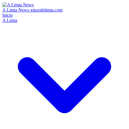
A Limia News
xinzodelimia.com
Inicio
A Limia