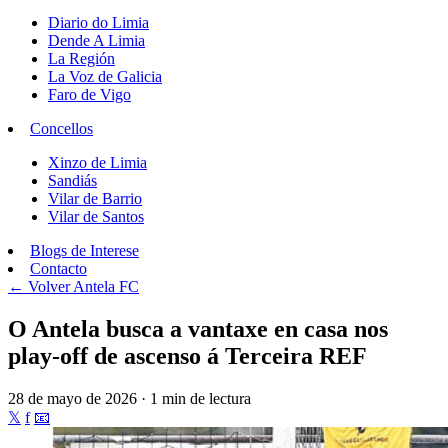
Diario do Limia
Dende A Limia
La Región
La Voz de Galicia
Faro de Vigo
Concellos
Xinzo de Limia
Sandiás
Vilar de Barrio
Vilar de Santos
Blogs de Interese
Contacto
← Volver
Antela FC
O Antela busca a vantaxe en casa nos
play-off de ascenso á Terceira REF
28 de mayo de 2026 · 1 min de lectura
𝕏
f
📧