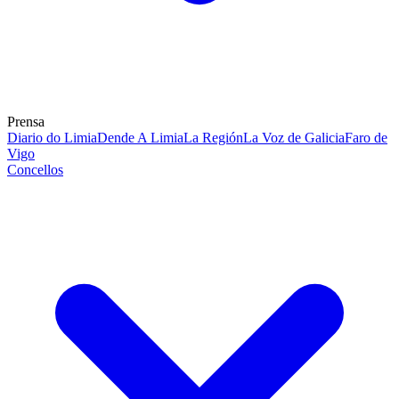
Prensa
Diario do Limia
Dende A Limia
La Región
La Voz de Galicia
Faro de
Vigo
Concellos