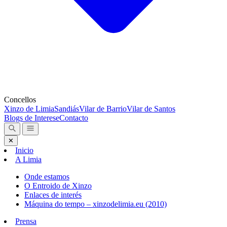
Concellos
Xinzo de Limia
Sandiás
Vilar de Barrio
Vilar de Santos
Blogs de Interese
Contacto
✕
Inicio
A Limia
Onde estamos
O Entroido de Xinzo
Enlaces de interés
Máquina do tempo – xinzodelimia.eu (2010)
Prensa