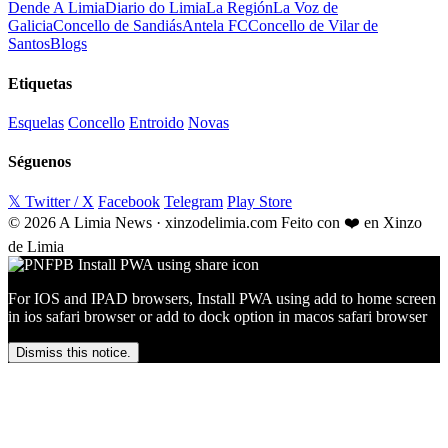
Dende A Limia
Diario do Limia
La Región
La Voz de
Galicia
Concello de Sandiás
Antela FC
Concello de Vilar de
Santos
Blogs
Etiquetas
Esquelas
Concello
Entroido
Novas
Séguenos
𝕏 Twitter / X
Facebook
Telegram
Play Store
© 2026 A Limia News · xinzodelimia.com
Feito con ❤️ en Xinzo
de Limia
For IOS and IPAD browsers, Install PWA using add to home screen
in ios safari browser or add to dock option in macos safari browser
Dismiss this notice.