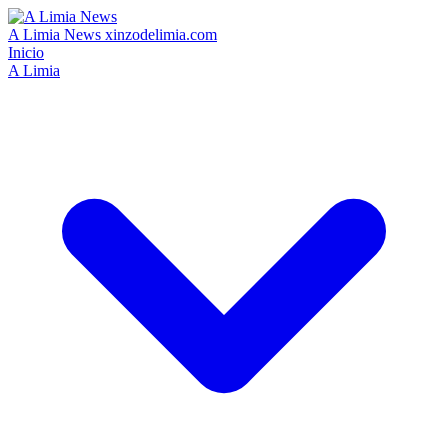
A Limia News
xinzodelimia.com
Inicio
A Limia