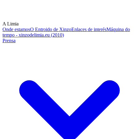
A Limia
Onde estamos
O Entroido de Xinzo
Enlaces de interés
Máquina do
tempo - xinzodelimia.eu (2010)
Prensa