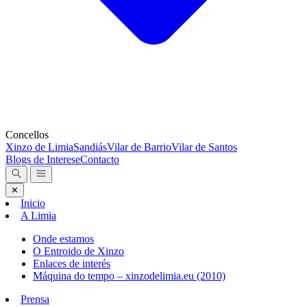
Concellos
Xinzo de Limia
Sandiás
Vilar de Barrio
Vilar de Santos
Blogs de Interese
Contacto
✕
Inicio
A Limia
Onde estamos
O Entroido de Xinzo
Enlaces de interés
Máquina do tempo – xinzodelimia.eu (2010)
Prensa