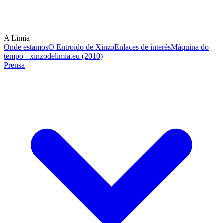
A Limia
Onde estamos
O Entroido de Xinzo
Enlaces de interés
Máquina do
tempo - xinzodelimia.eu (2010)
Prensa