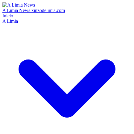
A Limia News
xinzodelimia.com
Inicio
A Limia