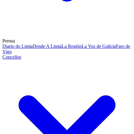
Prensa
Diario do Limia
Dende A Limia
La Región
La Voz de Galicia
Faro de
Vigo
Concellos