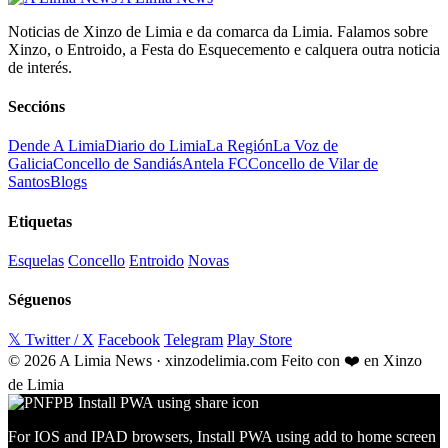
Noticias de Xinzo de Limia e da comarca da Limia. Falamos sobre
Xinzo, o Entroido, a Festa do Esquecemento e calquera outra noticia
de interés.
Seccións
Dende A Limia
Diario do Limia
La Región
La Voz de
Galicia
Concello de Sandiás
Antela FC
Concello de Vilar de
Santos
Blogs
Etiquetas
Esquelas
Concello
Entroido
Novas
Séguenos
𝕏 Twitter / X
Facebook
Telegram
Play Store
© 2026 A Limia News · xinzodelimia.com
Feito con ❤️ en Xinzo
de Limia
For IOS and IPAD browsers, Install PWA using add to home screen