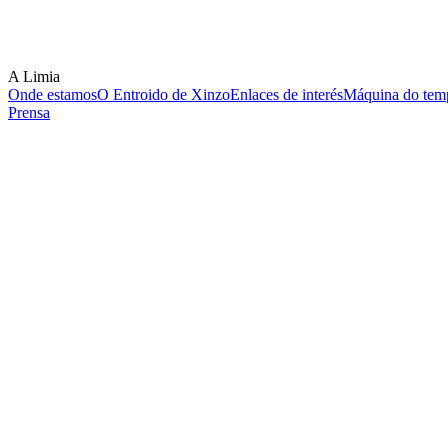
A Limia
Onde estamos
O Entroido de Xinzo
Enlaces de interés
Máquina do temp
Prensa