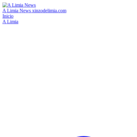
A Limia News
xinzodelimia.com
Inicio
A Limia