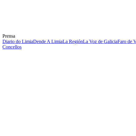
Prensa
Diario do Limia
Dende A Limia
La Región
La Voz de Galicia
Faro de 
Concellos