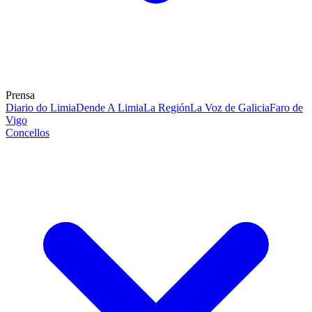
Prensa
Diario do Limia
Dende A Limia
La Región
La Voz de Galicia
Faro de
Vigo
Concellos