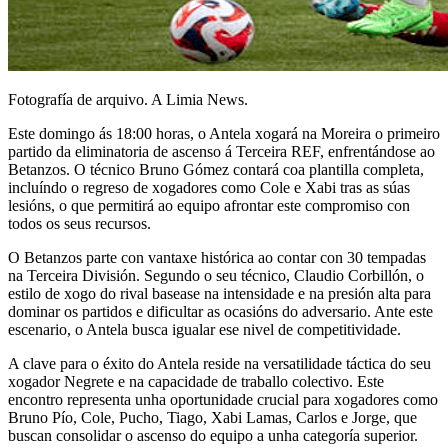
Fotografía de arquivo. A Limia News.
Este domingo ás 18:00 horas, o Antela xogará na Moreira o primeiro
partido da eliminatoria de ascenso á Terceira REF, enfrentándose ao
Betanzos. O técnico Bruno Gómez contará coa plantilla completa,
incluíndo o regreso de xogadores como Cole e Xabi tras as súas
lesións, o que permitirá ao equipo afrontar este compromiso con
todos os seus recursos.
O Betanzos parte con vantaxe histórica ao contar con 30 tempadas
na Terceira División. Segundo o seu técnico, Claudio Corbillón, o
estilo de xogo do rival basease na intensidade e na presión alta para
dominar os partidos e dificultar as ocasións do adversario. Ante este
escenario, o Antela busca igualar ese nivel de competitividade.
A clave para o éxito do Antela reside na versatilidade táctica do seu
xogador Negrete e na capacidade de traballo colectivo. Este
encontro representa unha oportunidade crucial para xogadores como
Bruno Pío, Cole, Pucho, Tiago, Xabi Lamas, Carlos e Jorge, que
buscan consolidar o ascenso do equipo a unha categoría superior.