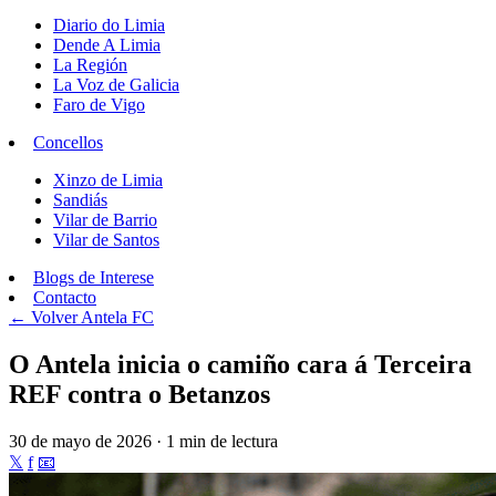
Diario do Limia
Dende A Limia
La Región
La Voz de Galicia
Faro de Vigo
Concellos
Xinzo de Limia
Sandiás
Vilar de Barrio
Vilar de Santos
Blogs de Interese
Contacto
← Volver
Antela FC
O Antela inicia o camiño cara á Terceira
REF contra o Betanzos
30 de mayo de 2026 · 1 min de lectura
𝕏
f
📧