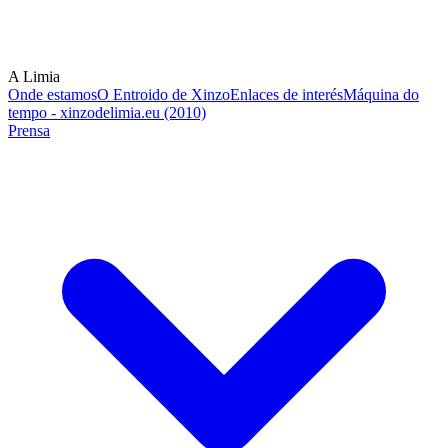
A Limia
Onde estamos
O Entroido de Xinzo
Enlaces de interés
Máquina do
tempo - xinzodelimia.eu (2010)
Prensa