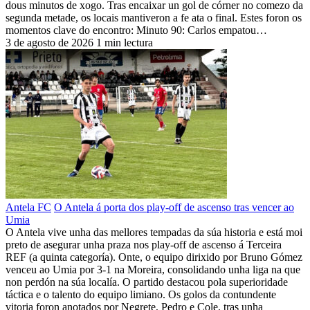
dous minutos de xogo. Tras encaixar un gol de córner no comezo da
segunda metade, os locais mantiveron a fe ata o final. Estes foron os
momentos clave do encontro: Minuto 90: Carlos empatou…
3 de agosto de 2026
1 min lectura
Antela FC
O Antela á porta dos play-off de ascenso tras vencer ao
Umia
O Antela vive unha das mellores tempadas da súa historia e está moi
preto de asegurar unha praza nos play-off de ascenso á Terceira
REF (a quinta categoría). Onte, o equipo dirixido por Bruno Gómez
venceu ao Umia por 3-1 na Moreira, consolidando unha liga na que
non perdón na súa localía. O partido destacou pola superioridade
táctica e o talento do equipo limiano. Os golos da contundente
vitoria foron anotados por Negrete, Pedro e Cole, tras unha