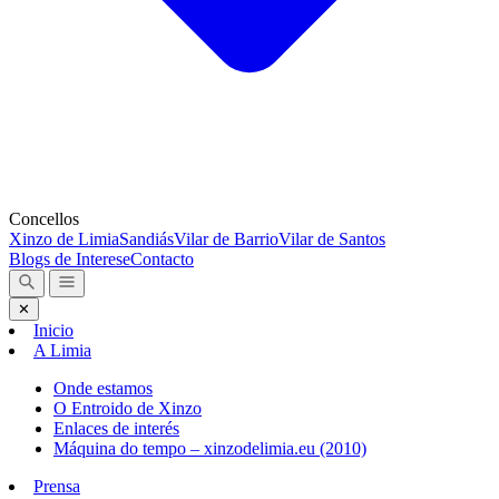
Concellos
Xinzo de Limia
Sandiás
Vilar de Barrio
Vilar de Santos
Blogs de Interese
Contacto
✕
Inicio
A Limia
Onde estamos
O Entroido de Xinzo
Enlaces de interés
Máquina do tempo – xinzodelimia.eu (2010)
Prensa