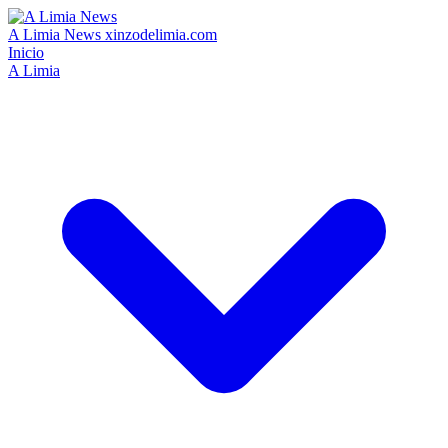
A Limia News
xinzodelimia.com
Inicio
A Limia