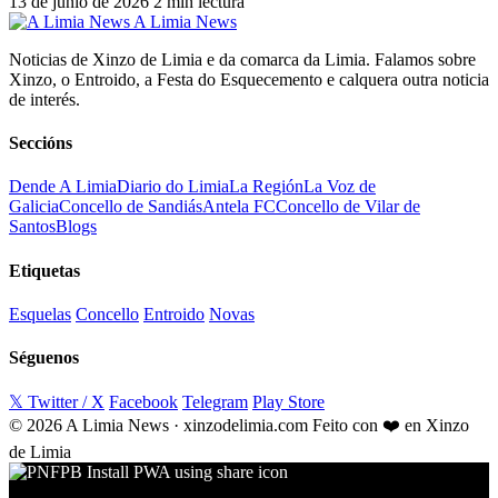
13 de junio de 2026
2 min lectura
A Limia News
Noticias de Xinzo de Limia e da comarca da Limia. Falamos sobre
Xinzo, o Entroido, a Festa do Esquecemento e calquera outra noticia
de interés.
Seccións
Dende A Limia
Diario do Limia
La Región
La Voz de
Galicia
Concello de Sandiás
Antela FC
Concello de Vilar de
Santos
Blogs
Etiquetas
Esquelas
Concello
Entroido
Novas
Séguenos
𝕏 Twitter / X
Facebook
Telegram
Play Store
© 2026 A Limia News · xinzodelimia.com
Feito con ❤️ en Xinzo
de Limia