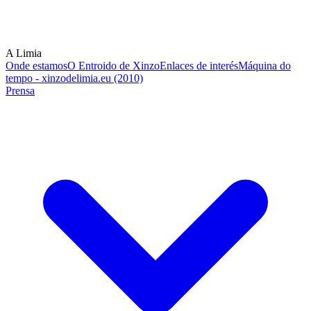
A Limia
Onde estamos
O Entroido de Xinzo
Enlaces de interés
Máquina do
tempo - xinzodelimia.eu (2010)
Prensa