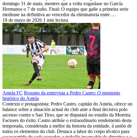
domingo 31 de maio, mentres que a volta xogaráase no García
Hermanos o 7 de xuño. Final: O equipo que gañe a primeira serie
medirase na definitiva ao vencedor da eliminatoria entre …
18 de mayo de 2026
1 min lectura
Antela FC
Resumo da entrevista a Pedro Castro: O momento
histórico do Antela
Contexto e protagonista: Pedro Castro, capitán do Antela, ofrece un
balance sobre a situación actual do club ante a final decisiva polo
ascenso contra o San Tirso, que se disputará no estadio da Moreira.
Factores do éxito: Castro atribúe o extraordinario rendemento desta
temporada, considerada a mellor da historia da entidade, á unión de
todos os elementos do club. Destaca a labor do corpo técnico para
sacar partido de cada xogador, o traballo incansable da directiva e a