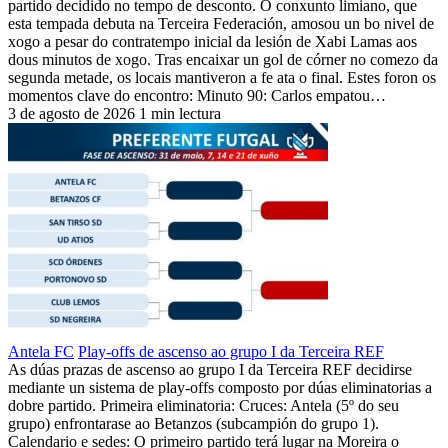
partido decidido no tempo de desconto. O conxunto limiano, que
esta tempada debuta na Terceira Federación, amosou un bo nivel de
xogo a pesar do contratempo inicial da lesión de Xabi Lamas aos
dous minutos de xogo. Tras encaixar un gol de córner no comezo da
segunda metade, os locais mantiveron a fe ata o final. Estes foron os
momentos clave do encontro: Minuto 90: Carlos empatou…
3 de agosto de 2026
1 min lectura
Antela FC
Play-offs de ascenso ao grupo I da Terceira REF
As dúas prazas de ascenso ao grupo I da Terceira REF decidirse
mediante un sistema de play-offs composto por dúas eliminatorias a
dobre partido. Primeira eliminatoria: Cruces: Antela (5º do seu
grupo) enfrontarase ao Betanzos (subcampión do grupo 1).
Calendario e sedes: O primeiro partido terá lugar na Moreira o