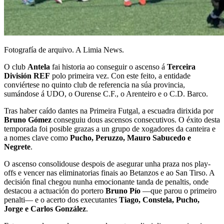
Fotografía de arquivo. A Limia News.
O club
Antela
fai historia ao conseguir o ascenso á
Terceira
División REF
polo primeira vez. Con este feito, a entidade
conviértese no quinto club de referencia na súa provincia,
sumándose á UDO, o Ourense C.F., o Arenteiro e o C.D. Barco.
Tras haber caído dantes na Primeira Futgal, a escuadra dirixida por
Bruno Gómez
conseguiu dous ascensos consecutivos. O éxito desta
temporada foi posible grazas a un grupo de xogadores da canteira e
a nomes clave como
Pucho, Peruzzo, Mauro Sabucedo e
Negrete
.
O ascenso consolidouse despois de asegurar unha praza nos play-
offs e vencer nas eliminatorias finais ao Betanzos e ao San Tirso. A
decisión final chegou nunha emocionante tanda de penaltis, onde
destacou a actuación do portero
Bruno Pío
—que parou o primeiro
penalti— e o acerto dos executantes
Tiago, Constela, Pucho,
Jorge e Carlos González
.