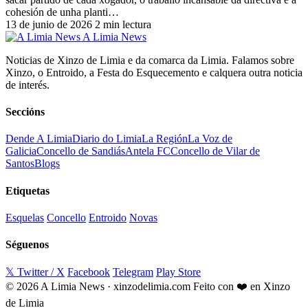
cohesión de unha planti…
13 de junio de 2026
2 min lectura
A Limia News
Noticias de Xinzo de Limia e da comarca da Limia. Falamos sobre
Xinzo, o Entroido, a Festa do Esquecemento e calquera outra noticia
de interés.
Seccións
Dende A Limia
Diario do Limia
La Región
La Voz de
Galicia
Concello de Sandiás
Antela FC
Concello de Vilar de
Santos
Blogs
Etiquetas
Esquelas
Concello
Entroido
Novas
Séguenos
𝕏 Twitter / X
Facebook
Telegram
Play Store
© 2026 A Limia News · xinzodelimia.com
Feito con ❤️ en Xinzo
de Limia