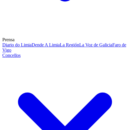
Prensa
Diario do Limia
Dende A Limia
La Región
La Voz de Galicia
Faro de
Vigo
Concellos