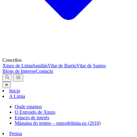
Concellos
Xinzo de Limia
Sandiás
Vilar de Barrio
Vilar de Santos
Blogs de Interese
Contacto
✕
Inicio
A Limia
Onde estamos
O Entroido de Xinzo
Enlaces de interés
Máquina do tempo – xinzodelimia.eu (2010)
Prensa