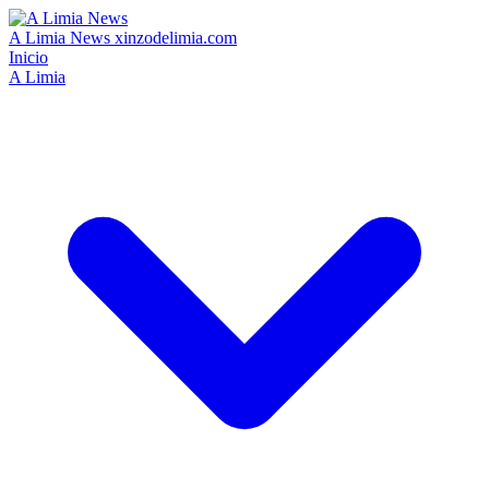
A Limia News
xinzodelimia.com
Inicio
A Limia