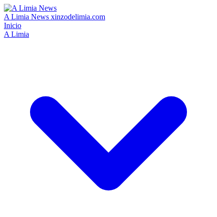
A Limia News
xinzodelimia.com
Inicio
A Limia