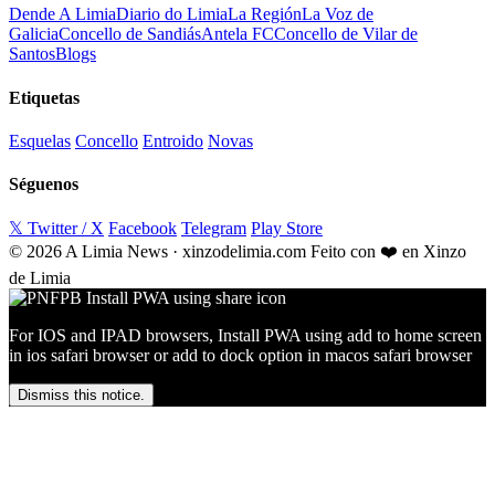
Dende A Limia
Diario do Limia
La Región
La Voz de
Galicia
Concello de Sandiás
Antela FC
Concello de Vilar de
Santos
Blogs
Etiquetas
Esquelas
Concello
Entroido
Novas
Séguenos
𝕏 Twitter / X
Facebook
Telegram
Play Store
© 2026 A Limia News · xinzodelimia.com
Feito con ❤️ en Xinzo
de Limia
For IOS and IPAD browsers, Install PWA using add to home screen
in ios safari browser or add to dock option in macos safari browser
Dismiss this notice.