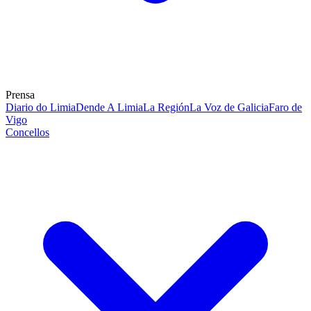
Prensa
Diario do Limia
Dende A Limia
La Región
La Voz de Galicia
Faro de
Vigo
Concellos