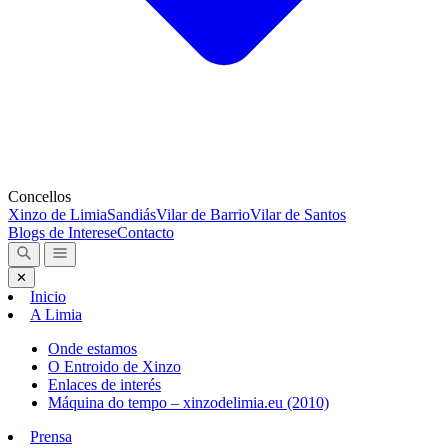
Concellos
Xinzo de Limia
Sandiás
Vilar de Barrio
Vilar de Santos
Blogs de Interese
Contacto
✕
Inicio
A Limia
Onde estamos
O Entroido de Xinzo
Enlaces de interés
Máquina do tempo – xinzodelimia.eu (2010)
Prensa