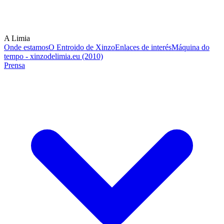
A Limia
Onde estamos
O Entroido de Xinzo
Enlaces de interés
Máquina do
tempo - xinzodelimia.eu (2010)
Prensa