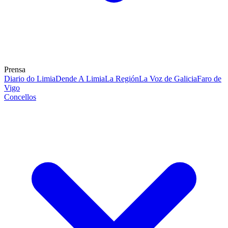
Prensa
Diario do Limia
Dende A Limia
La Región
La Voz de Galicia
Faro de
Vigo
Concellos