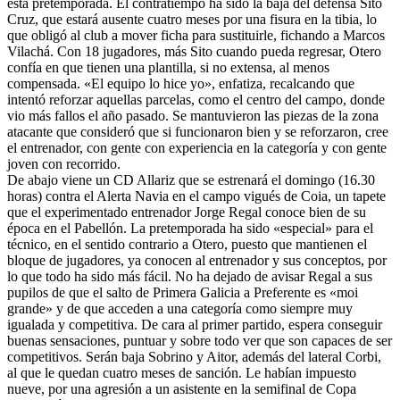
esta pretemporada. El contratiempo ha sido la baja del defensa Sito
Cruz, que estará ausente cuatro meses por una fisura en la tibia, lo
que obligó al club a mover ficha para sustituirle, fichando a Marcos
Vilachá. Con 18 jugadores, más Sito cuando pueda regresar, Otero
confía en que tienen una plantilla, si no extensa, al menos
compensada. «El equipo lo hice yo», enfatiza, recalcando que
intentó reforzar aquellas parcelas, como el centro del campo, donde
vio más fallos el año pasado. Se mantuvieron las piezas de la zona
atacante que consideró que si funcionaron bien y se reforzaron, cree
el entrenador, con gente con experiencia en la categoría y con gente
joven con recorrido.
De abajo viene un CD Allariz que se estrenará el domingo (16.30
horas) contra el Alerta Navia en el campo vigués de Coia, un tapete
que el experimentado entrenador Jorge Regal conoce bien de su
época en el Pabellón. La pretemporada ha sido «especial» para el
técnico, en el sentido contrario a Otero, puesto que mantienen el
bloque de jugadores, ya conocen al entrenador y sus conceptos, por
lo que todo ha sido más fácil. No ha dejado de avisar Regal a sus
pupilos de que el salto de Primera Galicia a Preferente es «moi
grande» y de que acceden a una categoría como siempre muy
igualada y competitiva. De cara al primer partido, espera conseguir
buenas sensaciones, puntuar y sobre todo ver que son capaces de ser
competitivos. Serán baja Sobrino y Aitor, además del lateral Corbi,
al que le quedan cuatro meses de sanción. Le habían impuesto
nueve, por una agresión a un asistente en la semifinal de Copa