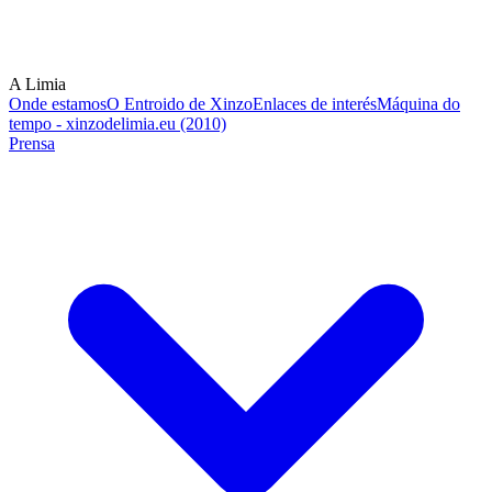
A Limia
Onde estamos
O Entroido de Xinzo
Enlaces de interés
Máquina do
tempo - xinzodelimia.eu (2010)
Prensa