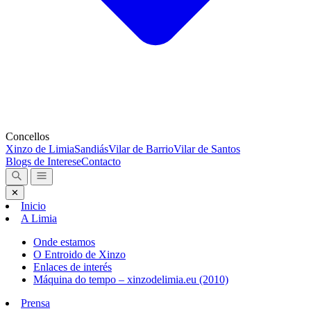
Concellos
Xinzo de Limia
Sandiás
Vilar de Barrio
Vilar de Santos
Blogs de Interese
Contacto
✕
Inicio
A Limia
Onde estamos
O Entroido de Xinzo
Enlaces de interés
Máquina do tempo – xinzodelimia.eu (2010)
Prensa