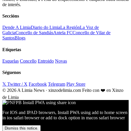
de interés.
Seccións
Dende A Limia
Diario do Limia
La Región
La Voz de
Galicia
Concello de Sandiás
Antela FC
Concello de Vilar de
Santos
Blogs
Etiquetas
Esquelas
Concello
Entroido
Novas
Séguenos
𝕏 Twitter / X
Facebook
Telegram
Play Store
© 2026 A Limia News · xinzodelimia.com
Feito con ❤️ en Xinzo
de Limia
For IOS and IPAD browsers, Install PWA using add to home screen
in ios safari browser or add to dock option in macos safari browser
Dismiss this notice.