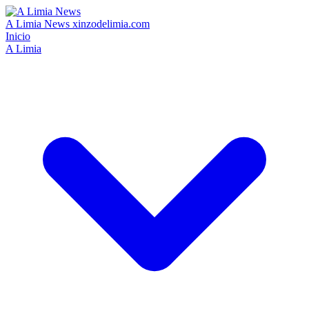
A Limia News
xinzodelimia.com
Inicio
A Limia