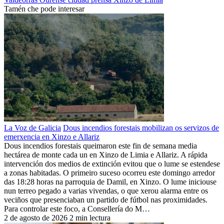
Tamén che pode interesar
La Voz de Galicia
Dous incendios forestais mobilizan os servizos de
emerxencia en Xinzo e Allariz
Dous incendios forestais queimaron este fin de semana media
hectárea de monte cada un en Xinzo de Limia e Allariz. A rápida
intervención dos medios de extinción evitou que o lume se estendese
a zonas habitadas. O primeiro suceso ocorreu este domingo arredor
das 18:28 horas na parroquia de Damil, en Xinzo. O lume iniciouse
nun terreo pegado a varias vivendas, o que xerou alarma entre os
veciños que presenciaban un partido de fútbol nas proximidades.
Para controlar este foco, a Consellería do M…
2 de agosto de 2026
2 min lectura