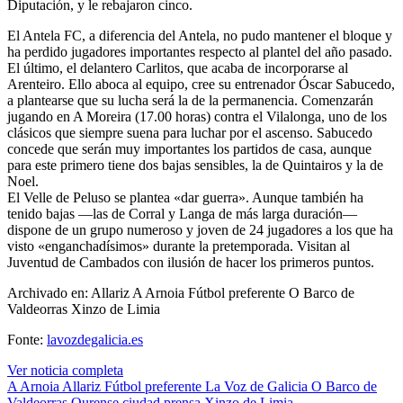
Diputación, y le rebajaron cinco.
El Antela FC, a diferencia del Antela, no pudo mantener el bloque y
ha perdido jugadores importantes respecto al plantel del año pasado.
El último, el delantero Carlitos, que acaba de incorporarse al
Arenteiro. Ello aboca al equipo, cree su entrenador Óscar Sabucedo,
a plantearse que su lucha será la de la permanencia. Comenzarán
jugando en A Moreira (17.00 horas) contra el Vilalonga, uno de los
clásicos que siempre suena para luchar por el ascenso. Sabucedo
concede que serán muy importantes los partidos de casa, aunque
para este primero tiene dos bajas sensibles, la de Quintairos y la de
Noel.
El Velle de Peluso se plantea «dar guerra». Aunque también ha
tenido bajas —las de Corral y Langa de más larga duración—
dispone de un grupo numeroso y joven de 24 jugadores a los que ha
visto «enganchadísimos» durante la pretemporada. Visitan al
Juventud de Cambados con ilusión de hacer los primeros puntos.
Archivado en: Allariz A Arnoia Fútbol preferente O Barco de
Valdeorras Xinzo de Limia
Fonte:
lavozdegalicia.es
Ver noticia completa
A Arnoia
Allariz
Fútbol preferente
La Voz de Galicia
O Barco de
Valdeorras
Ourense ciudad
prensa
Xinzo de Limia