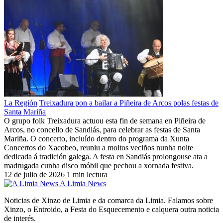
La Región
Treixadura pon a bailar a Piñeira de Arcos polas festas de
Santa Mariña
O grupo folk Treixadura actuou esta fin de semana en Piñeira de
Arcos, no concello de Sandiás, para celebrar as festas de Santa
Mariña. O concerto, incluído dentro do programa da Xunta
Concertos do Xacobeo, reuniu a moitos veciños nunha noite
dedicada á tradición galega. A festa en Sandiás prolongouse ata a
madrugada cunha disco móbil que pechou a xornada festiva.
12 de julio de 2026
1 min lectura
A Limia News
Noticias de Xinzo de Limia e da comarca da Limia. Falamos sobre
Xinzo, o Entroido, a Festa do Esquecemento e calquera outra noticia
de interés.