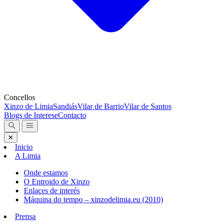
Concellos
Xinzo de Limia
Sandiás
Vilar de Barrio
Vilar de Santos
Blogs de Interese
Contacto
✕
Inicio
A Limia
Onde estamos
O Entroido de Xinzo
Enlaces de interés
Máquina do tempo – xinzodelimia.eu (2010)
Prensa