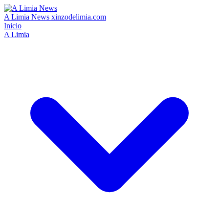
A Limia News
xinzodelimia.com
Inicio
A Limia