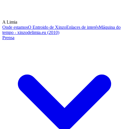
A Limia
Onde estamos
O Entroido de Xinzo
Enlaces de interés
Máquina do
tempo - xinzodelimia.eu (2010)
Prensa