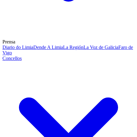
Prensa
Diario do Limia
Dende A Limia
La Región
La Voz de Galicia
Faro de
Vigo
Concellos