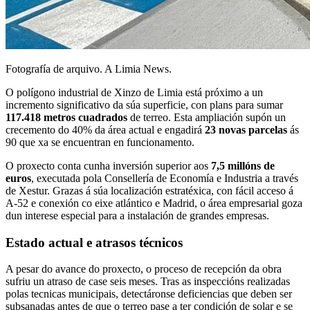
Fotografía de arquivo. A Limia News.
O polígono industrial de Xinzo de Limia está próximo a un
incremento significativo da súa superficie, con plans para sumar
117.418 metros cuadrados
de terreo. Esta ampliación supón un
crecemento do 40% da área actual e engadirá
23 novas parcelas
ás
90 que xa se encuentran en funcionamento.
O proxecto conta cunha inversión superior aos
7,5 millóns de
euros
, executada pola Consellería de Economía e Industria a través
de Xestur. Grazas á súa localización estratéxica, con fácil acceso á
A-52 e conexión co eixe atlántico e Madrid, o área empresarial goza
dun interese especial para a instalación de grandes empresas.
Estado actual e atrasos técnicos
A pesar do avance do proxecto, o proceso de recepción da obra
sufriu un atraso de case seis meses. Tras as inspeccións realizadas
polas tecnicas municipais, detectáronse deficiencias que deben ser
subsanadas antes de que o terreo pase a ter condición de solar e se