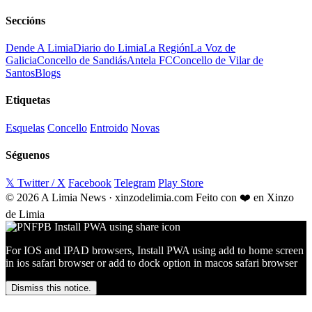
Seccións
Dende A Limia
Diario do Limia
La Región
La Voz de
Galicia
Concello de Sandiás
Antela FC
Concello de Vilar de
Santos
Blogs
Etiquetas
Esquelas
Concello
Entroido
Novas
Séguenos
𝕏 Twitter / X
Facebook
Telegram
Play Store
© 2026 A Limia News · xinzodelimia.com
Feito con ❤️ en Xinzo
de Limia
For IOS and IPAD browsers, Install PWA using add to home screen
in ios safari browser or add to dock option in macos safari browser
Dismiss this notice.