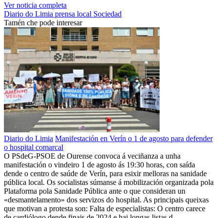
Ver noticia completa
Diario do Limia
prensa local
Sociedad
Tamén che pode interesar
Diario do Limia
Manifestación en Verín o 1 de agosto para defender
o hospital comarcal
O PSdeG-PSOE de Ourense convoca á veciñanza a unha
manifestación o vindeiro 1 de agosto ás 19:30 horas, con saída
dende o centro de saúde de Verín, para esixir melloras na sanidade
pública local. Os socialistas súmanse á mobilización organizada pola
Plataforma pola Sanidade Pública ante o que consideran un
«desmantelamento» dos servizos do hospital. As principais queixas
que motivan a protesta son: Falta de especialistas: O centro carece
de cardiólogo dende finais de 2024 e hai longas listas d…