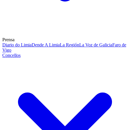
Prensa
Diario do Limia
Dende A Limia
La Región
La Voz de Galicia
Faro de
Vigo
Concellos