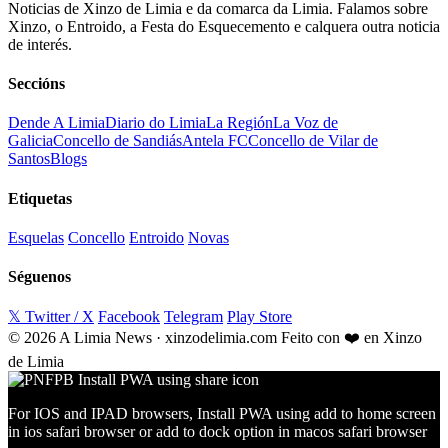
Noticias de Xinzo de Limia e da comarca da Limia. Falamos sobre
Xinzo, o Entroido, a Festa do Esquecemento e calquera outra noticia
de interés.
Seccións
Dende A Limia
Diario do Limia
La Región
La Voz de
Galicia
Concello de Sandiás
Antela FC
Concello de Vilar de
Santos
Blogs
Etiquetas
Esquelas
Concello
Entroido
Novas
Séguenos
𝕏 Twitter / X
Facebook
Telegram
Play Store
© 2026 A Limia News · xinzodelimia.com
Feito con ❤️ en Xinzo
de Limia
For IOS and IPAD browsers, Install PWA using add to home screen
in ios safari browser or add to dock option in macos safari browser