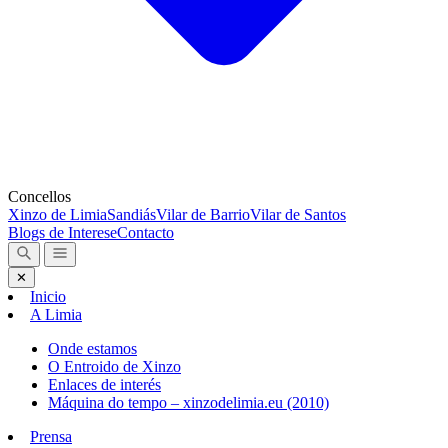
Concellos
Xinzo de Limia
Sandiás
Vilar de Barrio
Vilar de Santos
Blogs de Interese
Contacto
✕
Inicio
A Limia
Onde estamos
O Entroido de Xinzo
Enlaces de interés
Máquina do tempo – xinzodelimia.eu (2010)
Prensa