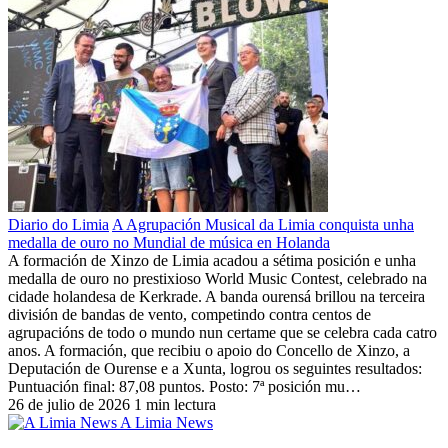
Diario do Limia
A Agrupación Musical da Limia conquista unha
medalla de ouro no Mundial de música en Holanda
A formación de Xinzo de Limia acadou a sétima posición e unha
medalla de ouro no prestixioso World Music Contest, celebrado na
cidade holandesa de Kerkrade. A banda ourensá brillou na terceira
división de bandas de vento, competindo contra centos de
agrupacións de todo o mundo nun certame que se celebra cada catro
anos. A formación, que recibiu o apoio do Concello de Xinzo, a
Deputación de Ourense e a Xunta, logrou os seguintes resultados:
Puntuación final: 87,08 puntos. Posto: 7ª posición mu…
26 de julio de 2026
1 min lectura
A Limia News