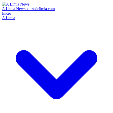
A Limia News
xinzodelimia.com
Inicio
A Limia