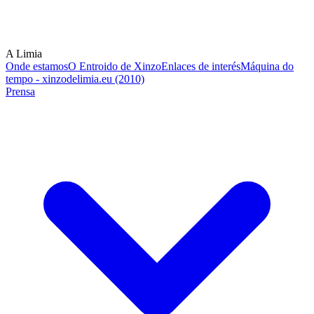
A Limia
Onde estamos
O Entroido de Xinzo
Enlaces de interés
Máquina do
tempo - xinzodelimia.eu (2010)
Prensa