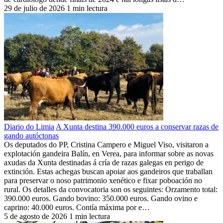
29 de julio de 2026
1 min lectura
Diario do Limia
A Xunta destina 390.000 euros a conservar razas de
gando autóctonas
Os deputados do PP, Cristina Campero e Miguel Viso, visitaron a
explotación gandeira Balín, en Verea, para informar sobre as novas
axudas da Xunta destinadas á cría de razas galegas en perigo de
extinción. Estas achegas buscan apoiar aos gandeiros que traballan
para preservar o noso patrimonio xenético e fixar poboación no
rural. Os detalles da convocatoria son os seguintes: Orzamento total:
390.000 euros. Gando bovino: 350.000 euros. Gando ovino e
caprino: 40.000 euros. Contía máxima por e…
5 de agosto de 2026
1 min lectura