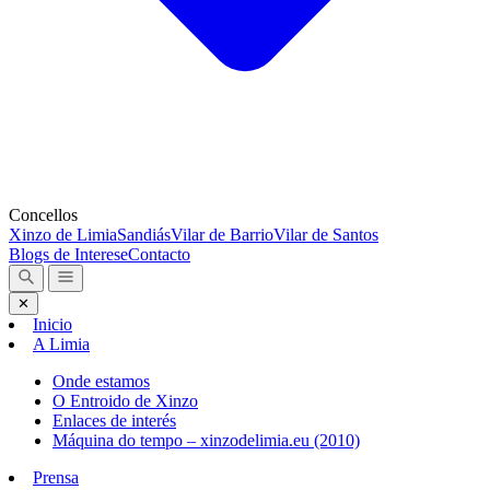
Concellos
Xinzo de Limia
Sandiás
Vilar de Barrio
Vilar de Santos
Blogs de Interese
Contacto
✕
Inicio
A Limia
Onde estamos
O Entroido de Xinzo
Enlaces de interés
Máquina do tempo – xinzodelimia.eu (2010)
Prensa