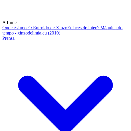
A Limia
Onde estamos
O Entroido de Xinzo
Enlaces de interés
Máquina do
tempo - xinzodelimia.eu (2010)
Prensa