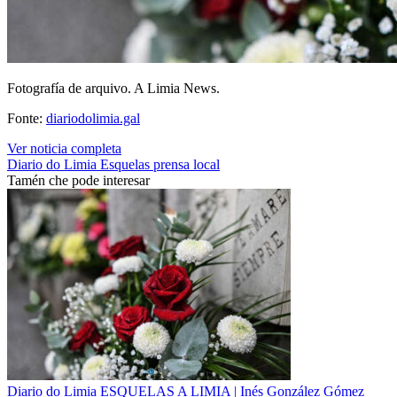
Fotografía de arquivo. A Limia News.
Fonte:
diariodolimia.gal
Ver noticia completa
Diario do Limia
Esquelas
prensa local
Tamén che pode interesar
Diario do Limia
ESQUELAS A LIMIA | Inés González Gómez