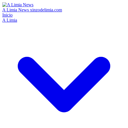
A Limia News
xinzodelimia.com
Inicio
A Limia