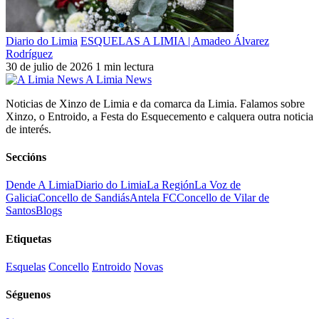
Diario do Limia
ESQUELAS A LIMIA | Amadeo Álvarez
Rodríguez
30 de julio de 2026
1 min lectura
A Limia News
Noticias de Xinzo de Limia e da comarca da Limia. Falamos sobre
Xinzo, o Entroido, a Festa do Esquecemento e calquera outra noticia
de interés.
Seccións
Dende A Limia
Diario do Limia
La Región
La Voz de
Galicia
Concello de Sandiás
Antela FC
Concello de Vilar de
Santos
Blogs
Etiquetas
Esquelas
Concello
Entroido
Novas
Séguenos