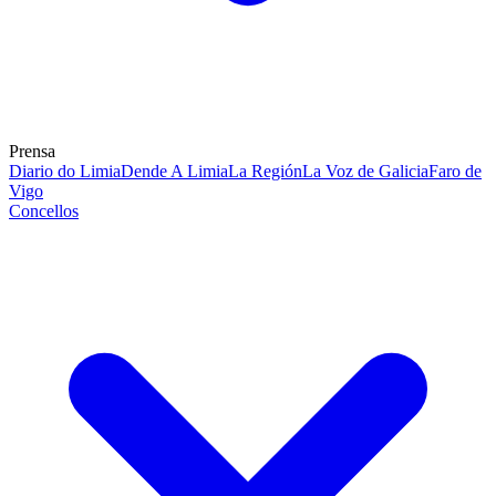
Prensa
Diario do Limia
Dende A Limia
La Región
La Voz de Galicia
Faro de
Vigo
Concellos