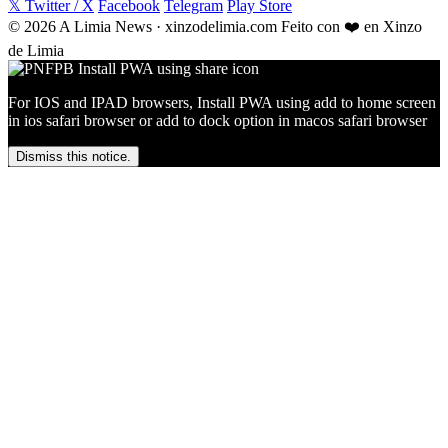
𝕏 Twitter / X
Facebook
Telegram
Play Store
© 2026 A Limia News · xinzodelimia.com
Feito con ❤️ en Xinzo
de Limia
For IOS and IPAD browsers, Install PWA using add to home screen
in ios safari browser or add to dock option in macos safari browser
Dismiss this notice.