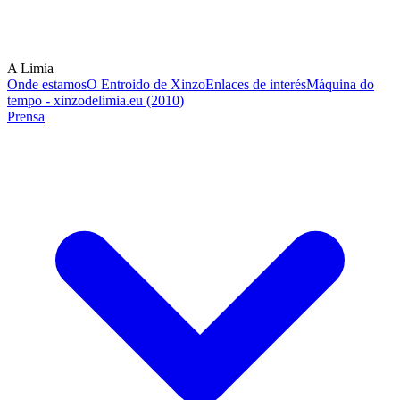
A Limia
Onde estamos
O Entroido de Xinzo
Enlaces de interés
Máquina do
tempo - xinzodelimia.eu (2010)
Prensa