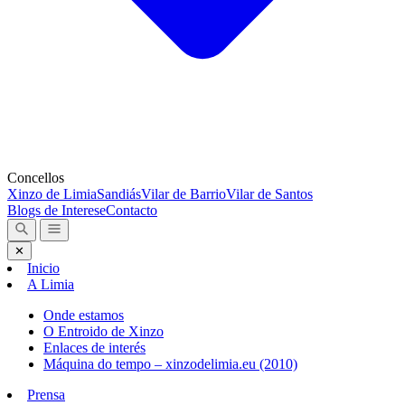
Concellos
Xinzo de Limia
Sandiás
Vilar de Barrio
Vilar de Santos
Blogs de Interese
Contacto
✕
Inicio
A Limia
Onde estamos
O Entroido de Xinzo
Enlaces de interés
Máquina do tempo – xinzodelimia.eu (2010)
Prensa