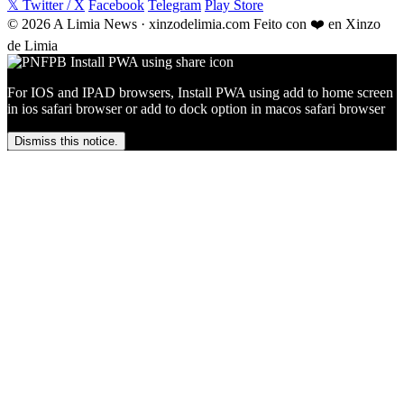
𝕏 Twitter / X
Facebook
Telegram
Play Store
© 2026 A Limia News · xinzodelimia.com
Feito con ❤️ en Xinzo
de Limia
For IOS and IPAD browsers, Install PWA using add to home screen
in ios safari browser or add to dock option in macos safari browser
Dismiss this notice.