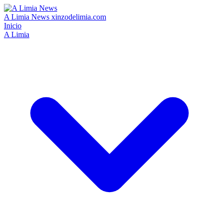
A Limia News
xinzodelimia.com
Inicio
A Limia