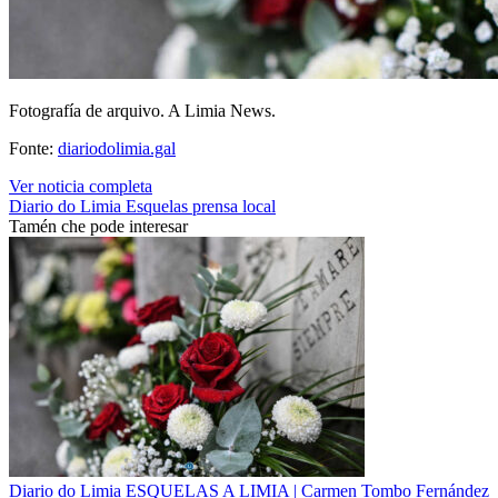
Fotografía de arquivo. A Limia News.
Fonte:
diariodolimia.gal
Ver noticia completa
Diario do Limia
Esquelas
prensa local
Tamén che pode interesar
Diario do Limia
ESQUELAS A LIMIA | Carmen Tombo Fernández