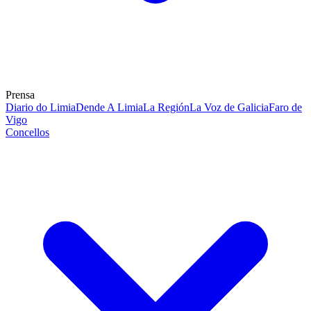
Prensa
Diario do Limia
Dende A Limia
La Región
La Voz de Galicia
Faro de
Vigo
Concellos