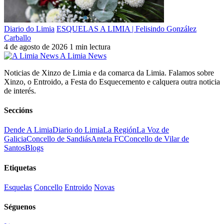
Diario do Limia
ESQUELAS A LIMIA | Felisindo González
Carballo
4 de agosto de 2026
1 min lectura
A Limia News
Noticias de Xinzo de Limia e da comarca da Limia. Falamos sobre
Xinzo, o Entroido, a Festa do Esquecemento e calquera outra noticia
de interés.
Seccións
Dende A Limia
Diario do Limia
La Región
La Voz de
Galicia
Concello de Sandiás
Antela FC
Concello de Vilar de
Santos
Blogs
Etiquetas
Esquelas
Concello
Entroido
Novas
Séguenos