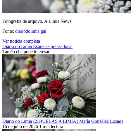
Fotografía de arquivo. A Limia News.
Fonte:
diariodolimia.gal
Ver noticia completa
Diario do Limia
Esquelas
prensa local
Tamén che pode interesar
Diario do Limia
ESQUELAS A LIMIA | María González Losada
16 de julio de 2026
1 min lectura