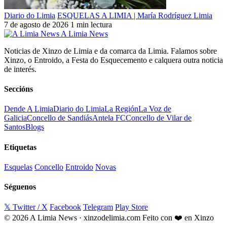
Diario do Limia
ESQUELAS A LIMIA | María Rodríguez Limia
7 de agosto de 2026
1 min lectura
A Limia News
Noticias de Xinzo de Limia e da comarca da Limia. Falamos sobre
Xinzo, o Entroido, a Festa do Esquecemento e calquera outra noticia
de interés.
Seccións
Dende A Limia
Diario do Limia
La Región
La Voz de
Galicia
Concello de Sandiás
Antela FC
Concello de Vilar de
Santos
Blogs
Etiquetas
Esquelas
Concello
Entroido
Novas
Séguenos
𝕏 Twitter / X
Facebook
Telegram
Play Store
© 2026 A Limia News · xinzodelimia.com
Feito con ❤️ en Xinzo