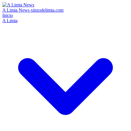
A Limia News
xinzodelimia.com
Inicio
A Limia