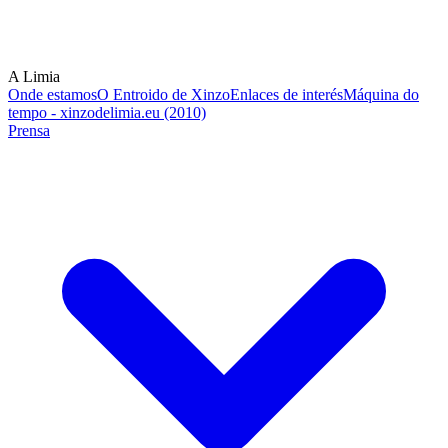
A Limia
Onde estamos
O Entroido de Xinzo
Enlaces de interés
Máquina do
tempo - xinzodelimia.eu (2010)
Prensa