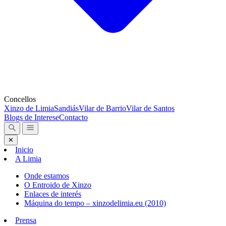
Concellos
Xinzo de Limia
Sandiás
Vilar de Barrio
Vilar de Santos
Blogs de Interese
Contacto
✕
Inicio
A Limia
Onde estamos
O Entroido de Xinzo
Enlaces de interés
Máquina do tempo – xinzodelimia.eu (2010)
Prensa