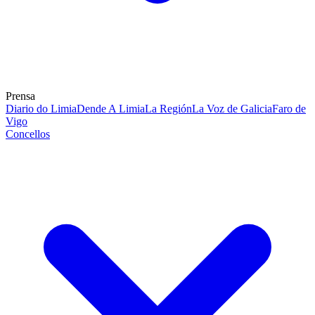
Prensa
Diario do Limia
Dende A Limia
La Región
La Voz de Galicia
Faro de
Vigo
Concellos