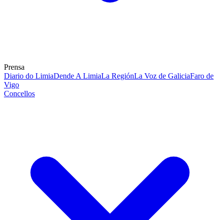
Prensa
Diario do Limia
Dende A Limia
La Región
La Voz de Galicia
Faro de
Vigo
Concellos