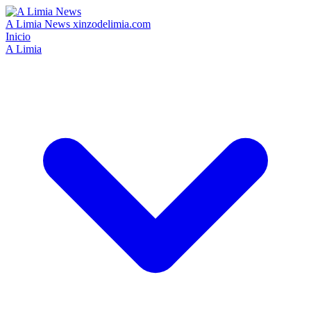
A Limia News
xinzodelimia.com
Inicio
A Limia