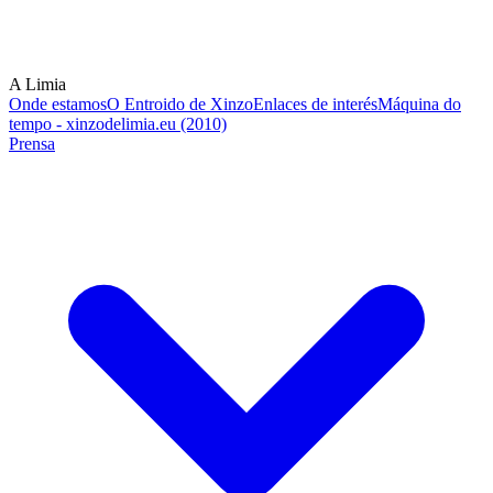
A Limia
Onde estamos
O Entroido de Xinzo
Enlaces de interés
Máquina do
tempo - xinzodelimia.eu (2010)
Prensa