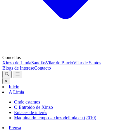
Concellos
Xinzo de Limia
Sandiás
Vilar de Barrio
Vilar de Santos
Blogs de Interese
Contacto
✕
Inicio
A Limia
Onde estamos
O Entroido de Xinzo
Enlaces de interés
Máquina do tempo – xinzodelimia.eu (2010)
Prensa