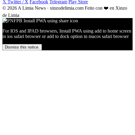
𝕏 Twitter / X
Facebook
Telegram
Play Store
© 2026 A Limia News · xinzodelimia.com
Feito con ❤️ en Xinzo
de Limia
For IOS and IPAD browsers, Install PWA using add to home screen
in ios safari browser or add to dock option in macos safari browser
Dismiss this notice.