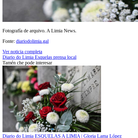
Fotografía de arquivo. A Limia News.
Fonte:
diariodolimia.gal
Ver noticia completa
Diario do Limia
Esquelas
prensa local
Tamén che pode interesar
Diario do Limia
ESQUELAS A LIMIA | Gloria Lama López