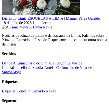
Diario do Limia
ESQUELAS A LIMIA | Manuel Pérez Garrido
18 de julio de 2026
1 min lectura
A Limia News
Noticias de Xinzo de Limia e da comarca da Limia. Falamos sobre
Xinzo, o Entroido, a Festa do Esquecemento e calquera outra noticia
de interés.
Seccións
Dende A Limia
Diario do Limia
La Región
La Voz de
Galicia
Concello de Sandiás
Antela FC
Concello de Vilar de
Santos
Blogs
Etiquetas
Esquelas
Concello
Entroido
Novas
Séguenos