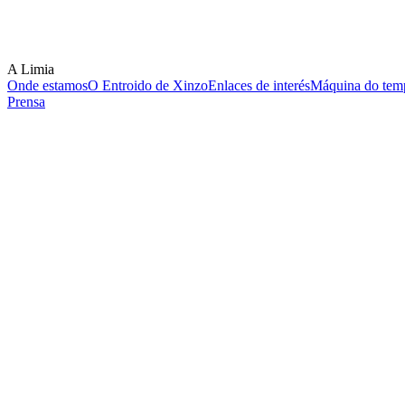
A Limia
Onde estamos
O Entroido de Xinzo
Enlaces de interés
Máquina do temp
Prensa