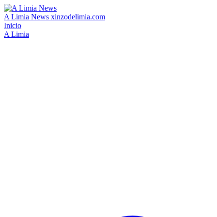
A Limia News
xinzodelimia.com
Inicio
A Limia