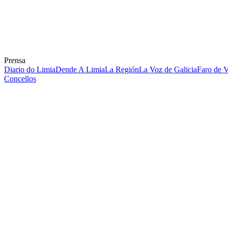
Prensa
Diario do Limia
Dende A Limia
La Región
La Voz de Galicia
Faro de 
Concellos