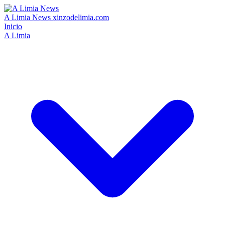
A Limia News
xinzodelimia.com
Inicio
A Limia