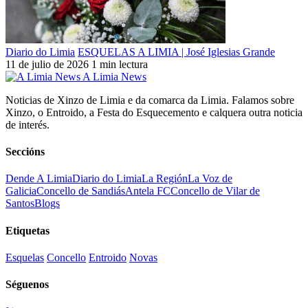
Diario do Limia
ESQUELAS A LIMIA | José Iglesias Grande
11 de julio de 2026
1 min lectura
A Limia News
Noticias de Xinzo de Limia e da comarca da Limia. Falamos sobre
Xinzo, o Entroido, a Festa do Esquecemento e calquera outra noticia
de interés.
Seccións
Dende A Limia
Diario do Limia
La Región
La Voz de
Galicia
Concello de Sandiás
Antela FC
Concello de Vilar de
Santos
Blogs
Etiquetas
Esquelas
Concello
Entroido
Novas
Séguenos