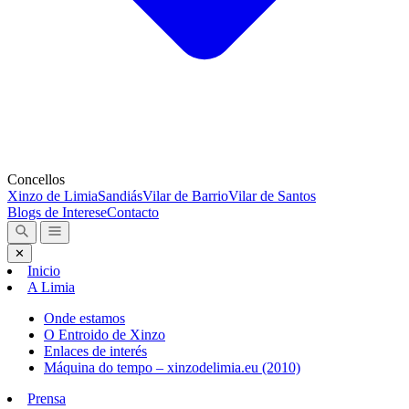
Concellos
Xinzo de Limia
Sandiás
Vilar de Barrio
Vilar de Santos
Blogs de Interese
Contacto
✕
Inicio
A Limia
Onde estamos
O Entroido de Xinzo
Enlaces de interés
Máquina do tempo – xinzodelimia.eu (2010)
Prensa