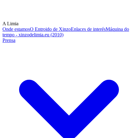
A Limia
Onde estamos
O Entroido de Xinzo
Enlaces de interés
Máquina do
tempo - xinzodelimia.eu (2010)
Prensa