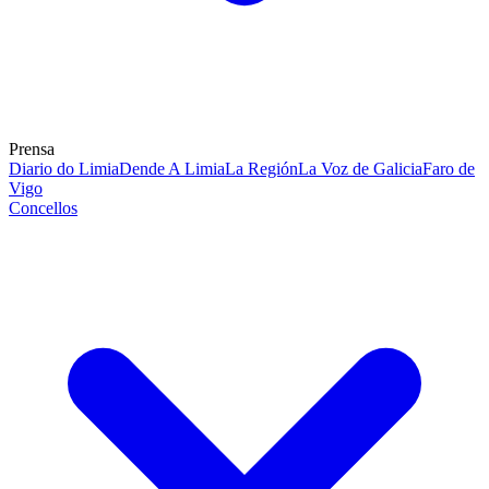
Prensa
Diario do Limia
Dende A Limia
La Región
La Voz de Galicia
Faro de
Vigo
Concellos