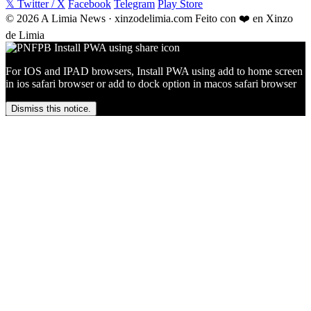
𝕏 Twitter / X
Facebook
Telegram
Play Store
© 2026 A Limia News · xinzodelimia.com
Feito con ❤️ en Xinzo
de Limia
For IOS and IPAD browsers, Install PWA using add to home screen
in ios safari browser or add to dock option in macos safari browser
Dismiss this notice.