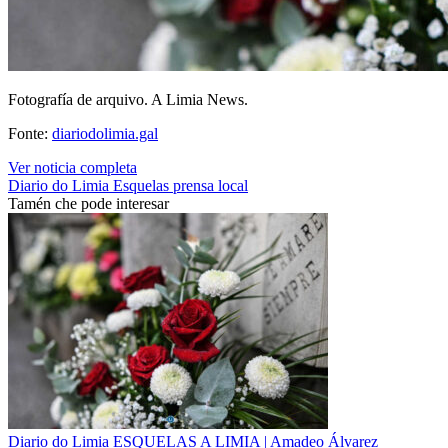
Fotografía de arquivo. A Limia News.
Fonte:
diariodolimia.gal
Ver noticia completa
Diario do Limia
Esquelas
prensa local
Tamén che pode interesar
Diario do Limia
ESQUELAS A LIMIA | Amadeo Álvarez