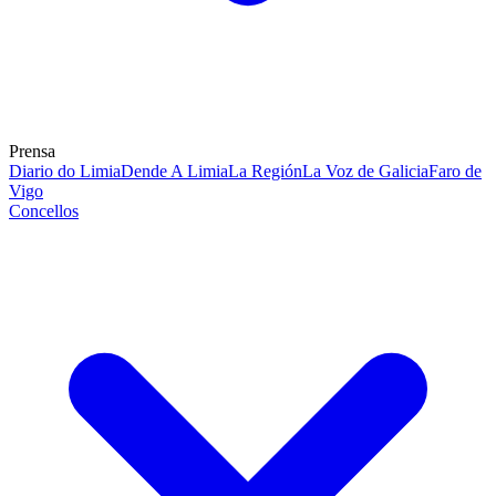
Prensa
Diario do Limia
Dende A Limia
La Región
La Voz de Galicia
Faro de
Vigo
Concellos