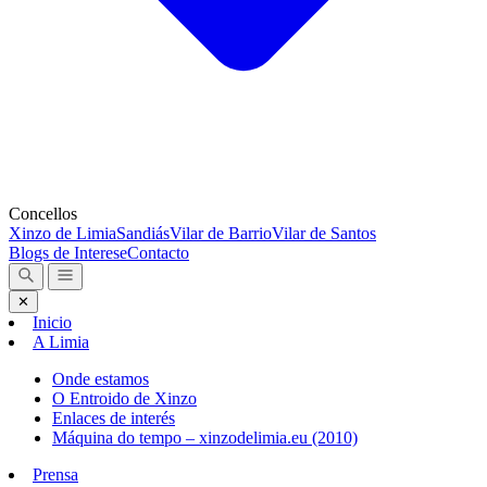
Concellos
Xinzo de Limia
Sandiás
Vilar de Barrio
Vilar de Santos
Blogs de Interese
Contacto
✕
Inicio
A Limia
Onde estamos
O Entroido de Xinzo
Enlaces de interés
Máquina do tempo – xinzodelimia.eu (2010)
Prensa