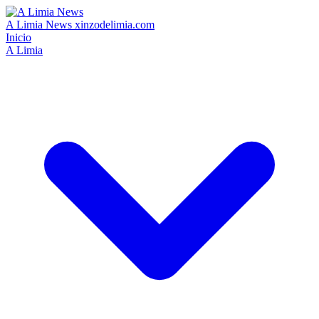
A Limia News
xinzodelimia.com
Inicio
A Limia