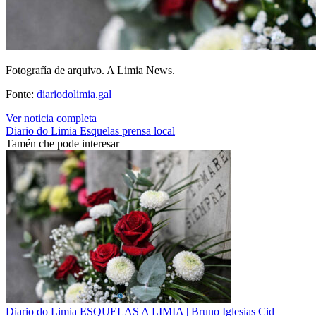
Fotografía de arquivo. A Limia News.
Fonte:
diariodolimia.gal
Ver noticia completa
Diario do Limia
Esquelas
prensa local
Tamén che pode interesar
Diario do Limia
ESQUELAS A LIMIA | Bruno Iglesias Cid