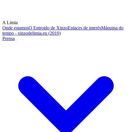
A Limia
Onde estamos
O Entroido de Xinzo
Enlaces de interés
Máquina do
tempo - xinzodelimia.eu (2010)
Prensa