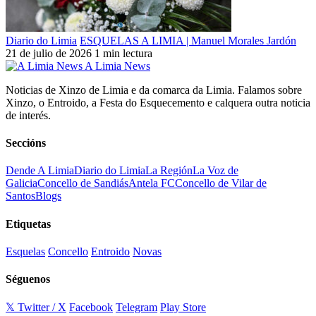
Diario do Limia
ESQUELAS A LIMIA | Manuel Morales Jardón
21 de julio de 2026
1 min lectura
A Limia News
Noticias de Xinzo de Limia e da comarca da Limia. Falamos sobre
Xinzo, o Entroido, a Festa do Esquecemento e calquera outra noticia
de interés.
Seccións
Dende A Limia
Diario do Limia
La Región
La Voz de
Galicia
Concello de Sandiás
Antela FC
Concello de Vilar de
Santos
Blogs
Etiquetas
Esquelas
Concello
Entroido
Novas
Séguenos
𝕏 Twitter / X
Facebook
Telegram
Play Store