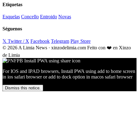
Etiquetas
Esquelas
Concello
Entroido
Novas
Séguenos
𝕏 Twitter / X
Facebook
Telegram
Play Store
© 2026 A Limia News · xinzodelimia.com
Feito con ❤️ en Xinzo
de Limia
For IOS and IPAD browsers, Install PWA using add to home screen
in ios safari browser or add to dock option in macos safari browser
Dismiss this notice.