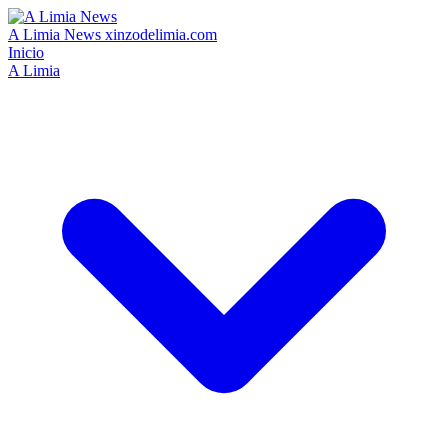
A Limia News
xinzodelimia.com
Inicio
A Limia