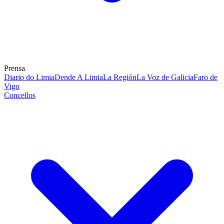
Prensa
Diario do Limia
Dende A Limia
La Región
La Voz de Galicia
Faro de
Vigo
Concellos