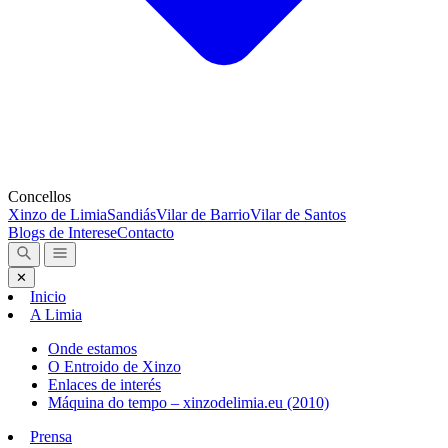
Concellos
Xinzo de Limia
Sandiás
Vilar de Barrio
Vilar de Santos
Blogs de Interese
Contacto
✕
Inicio
A Limia
Onde estamos
O Entroido de Xinzo
Enlaces de interés
Máquina do tempo – xinzodelimia.eu (2010)
Prensa