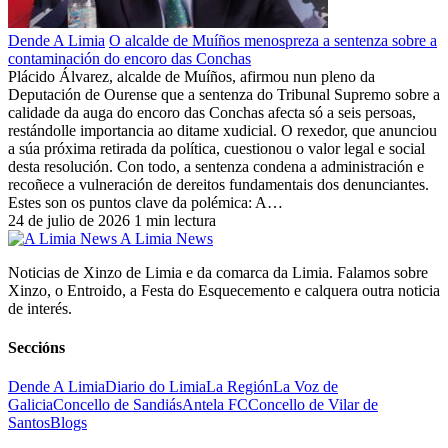
Dende A Limia
O alcalde de Muíños menospreza a sentenza sobre a
contaminación do encoro das Conchas
Plácido Álvarez, alcalde de Muíños, afirmou nun pleno da
Deputación de Ourense que a sentenza do Tribunal Supremo sobre a
calidade da auga do encoro das Conchas afecta só a seis persoas,
restándolle importancia ao ditame xudicial. O rexedor, que anunciou
a súa próxima retirada da política, cuestionou o valor legal e social
desta resolución. Con todo, a sentenza condena a administración e
recoñece a vulneración de dereitos fundamentais dos denunciantes.
Estes son os puntos clave da polémica: A…
24 de julio de 2026
1 min lectura
A Limia News
Noticias de Xinzo de Limia e da comarca da Limia. Falamos sobre
Xinzo, o Entroido, a Festa do Esquecemento e calquera outra noticia
de interés.
Seccións
Dende A Limia
Diario do Limia
La Región
La Voz de
Galicia
Concello de Sandiás
Antela FC
Concello de Vilar de
Santos
Blogs