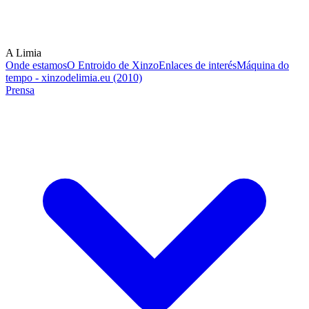
A Limia
Onde estamos
O Entroido de Xinzo
Enlaces de interés
Máquina do
tempo - xinzodelimia.eu (2010)
Prensa