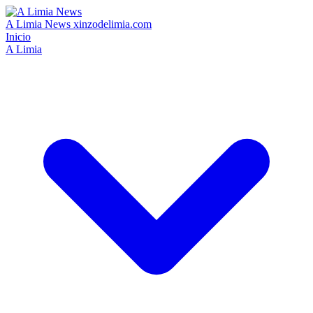
A Limia News
xinzodelimia.com
Inicio
A Limia