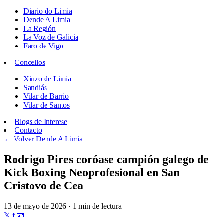
Diario do Limia
Dende A Limia
La Región
La Voz de Galicia
Faro de Vigo
Concellos
Xinzo de Limia
Sandiás
Vilar de Barrio
Vilar de Santos
Blogs de Interese
Contacto
← Volver
Dende A Limia
Rodrigo Pires coróase campión galego de
Kick Boxing Neoprofesional en San
Cristovo de Cea
13 de mayo de 2026 · 1 min de lectura
𝕏
f
📧