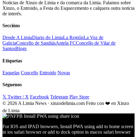
Noticias de Xinzo de Limia e da comarca da Limia. Falamos sobre
Xinzo, o Entroido, a Festa do Esquecemento e calquera outra noticia
de interés.
Seccións
Dende A Limia
Diario do Limia
La Región
La Voz de
Galicia
Concello de Sandiás
Antela FC
Concello de Vilar de
Santos
Blogs
Etiquetas
Esquelas
Concello
Entroido
Novas
Séguenos
𝕏 Twitter / X
Facebook
Telegram
Play Store
© 2026 A Limia News · xinzodelimia.com
Feito con ❤️ en Xinzo
de Limia
For IOS and IPAD browsers, Install PWA using add to home screen
in ios safari browser or add to dock option in macos safari browser