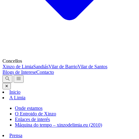
Concellos
Xinzo de Limia
Sandiás
Vilar de Barrio
Vilar de Santos
Blogs de Interese
Contacto
✕
Inicio
A Limia
Onde estamos
O Entroido de Xinzo
Enlaces de interés
Máquina do tempo – xinzodelimia.eu (2010)
Prensa