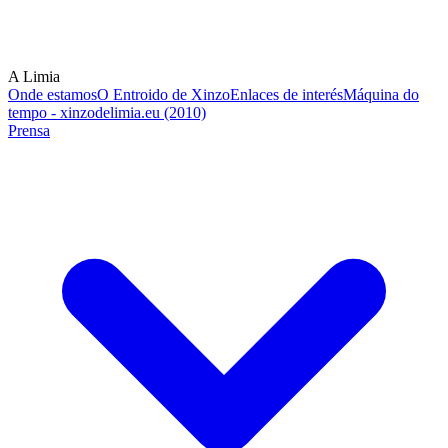
A Limia
Onde estamos
O Entroido de Xinzo
Enlaces de interés
Máquina do
tempo - xinzodelimia.eu (2010)
Prensa