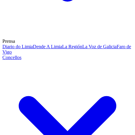
Prensa
Diario do Limia
Dende A Limia
La Región
La Voz de Galicia
Faro de
Vigo
Concellos