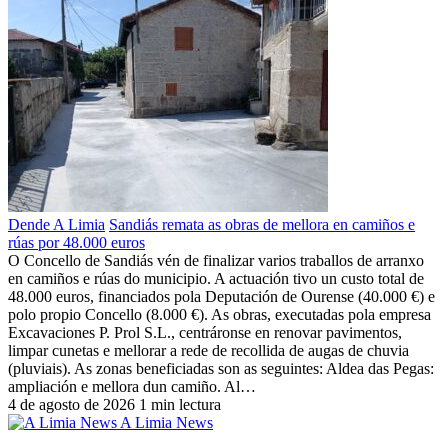
Dende A Limia
Sandiás remata as obras de mellora en camiños e
rúas por 48.000 euros
O Concello de Sandiás vén de finalizar varios traballos de arranxo
en camiños e rúas do municipio. A actuación tivo un custo total de
48.000 euros, financiados pola Deputación de Ourense (40.000 €) e
polo propio Concello (8.000 €). As obras, executadas pola empresa
Excavaciones P. Prol S.L., centráronse en renovar pavimentos,
limpar cunetas e mellorar a rede de recollida de augas de chuvia
(pluviais). As zonas beneficiadas son as seguintes: Aldea das Pegas:
ampliación e mellora dun camiño. Al…
4 de agosto de 2026
1 min lectura
A Limia News