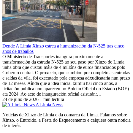
Dende A Limia
Xinzo estrea a humanización da N-525 tras cinco
anos de traballos
O Ministerio de Transportes inaugura proximamente a
transformación da estrada N-525 ao seu paso por Xinzo de Limia,
unha obra que custou máis de 4 millóns de euros financiados polo
Goberno central. O proxecto, que cambiou por completo as entradas
e saídas da vila, foi executado pola empresa adxudicataria nun prazo
de 12 meses. Aínda que a idea inicial xurdiu hai cinco anos, a
licitación pública non apareceu no Boletín Oficial do Estado (BOE)
ata 2024. Ao acto de inauguración oficial asistirán:…
24 de julio de 2026
1 min lectura
A Limia News
Noticias de Xinzo de Limia e da comarca da Limia. Falamos sobre
Xinzo, o Entroido, a Festa do Esquecemento e calquera outra noticia
de interés.