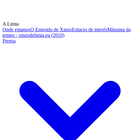
A Limia
Onde estamos
O Entroido de Xinzo
Enlaces de interés
Máquina do
tempo - xinzodelimia.eu (2010)
Prensa