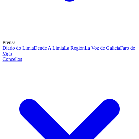
Prensa
Diario do Limia
Dende A Limia
La Región
La Voz de Galicia
Faro de
Vigo
Concellos