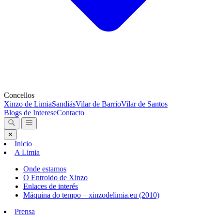
Concellos
Xinzo de Limia
Sandiás
Vilar de Barrio
Vilar de Santos
Blogs de Interese
Contacto
✕
Inicio
A Limia
Onde estamos
O Entroido de Xinzo
Enlaces de interés
Máquina do tempo – xinzodelimia.eu (2010)
Prensa