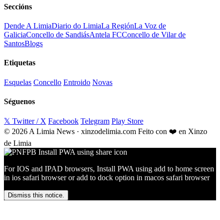
Seccións
Dende A Limia
Diario do Limia
La Región
La Voz de
Galicia
Concello de Sandiás
Antela FC
Concello de Vilar de
Santos
Blogs
Etiquetas
Esquelas
Concello
Entroido
Novas
Séguenos
𝕏 Twitter / X
Facebook
Telegram
Play Store
© 2026 A Limia News · xinzodelimia.com
Feito con ❤️ en Xinzo
de Limia
For IOS and IPAD browsers, Install PWA using add to home screen
in ios safari browser or add to dock option in macos safari browser
Dismiss this notice.