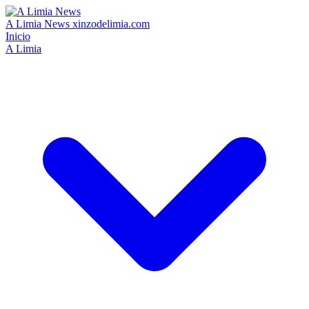
A Limia News
xinzodelimia.com
Inicio
A Limia