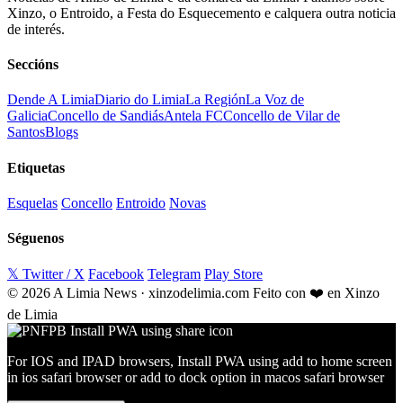
Xinzo, o Entroido, a Festa do Esquecemento e calquera outra noticia
de interés.
Seccións
Dende A Limia
Diario do Limia
La Región
La Voz de
Galicia
Concello de Sandiás
Antela FC
Concello de Vilar de
Santos
Blogs
Etiquetas
Esquelas
Concello
Entroido
Novas
Séguenos
𝕏 Twitter / X
Facebook
Telegram
Play Store
© 2026 A Limia News · xinzodelimia.com
Feito con ❤️ en Xinzo
de Limia
For IOS and IPAD browsers, Install PWA using add to home screen
in ios safari browser or add to dock option in macos safari browser