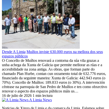
Dende A Limia
Muíños inviste 630.000 euros na mellora dos seus
espazos públicos
O Concello de Muíños renovará a contorna da súa vila grazas a
unha achega da Xunta de Galicia que permite mellorar as rúas e a
accesibilidade na zona antiga. As obras, que forman parte do
chamado Plan Hurbe, contan cun orzamento total de 632.776 euros,
financiado da seguinte maneira: Xunta de Galicia: 442.943 euros (o
70%). Concello de Muíños: 189.833 euros (o 30%). A intervención
céntrase na parroquia de San Pedro de Muíños e ten como obxectivo
renovar o aspecto dos espazos públicos máis us…
16 de julio de 2026
1 min lectura
A Limia News
Noticias de Xinzo de Limia e da comarca da Limia. Falamos sobre