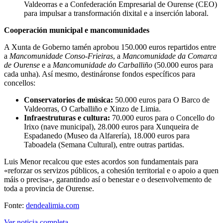
Valdeorras e a Confederación Empresarial de Ourense (CEO)
para impulsar a transformación dixital e a inserción laboral.
Cooperación municipal e mancomunidades
A Xunta de Goberno tamén aprobou 150.000 euros repartidos entre
a
Mancomunidade Conso-Frieiras
, a
Mancomunidade da Comarca
de Ourense
e a
Mancomunidade do Carballiño
(50.000 euros para
cada unha). Así mesmo, destináronse fondos específicos para
concellos:
Conservatorios de música:
50.000 euros para O Barco de
Valdeorras, O Carballiño e Xinzo de Limia.
Infraestruturas e cultura:
70.000 euros para o Concello do
Irixo (nave municipal), 28.000 euros para Xunqueira de
Espadanedo (Museo da Alfarería), 18.000 euros para
Taboadela (Semana Cultural), entre outras partidas.
Luis Menor recalcou que estes acordos son fundamentais para
«reforzar os servizos públicos, a cohesión territorial e o apoio a quen
máis o precisa», garantindo así o benestar e o desenvolvemento de
toda a provincia de Ourense.
Fonte:
dendealimia.com
Ver noticia completa