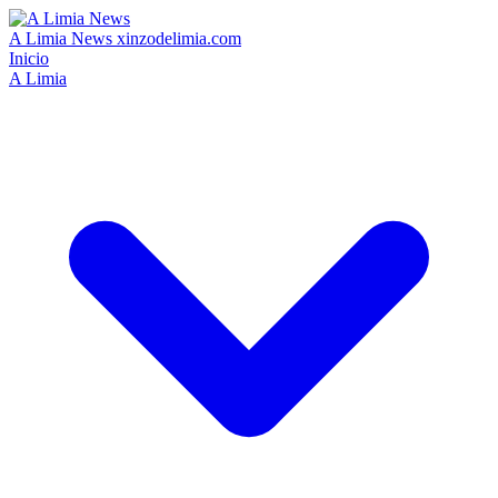
A Limia News
xinzodelimia.com
Inicio
A Limia