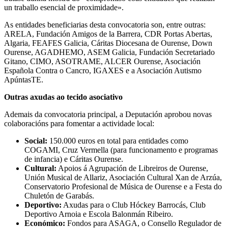
un traballo esencial de proximidade».
As entidades beneficiarias desta convocatoria son, entre outras:
ARELA, Fundación Amigos de la Barrera, CDR Portas Abertas,
Algaria, FEAFES Galicia, Cáritas Diocesana de Ourense, Down
Ourense, AGADHEMO, ASEM Galicia, Fundación Secretariado
Gitano, CIMO, ASOTRAME, ALCER Ourense, Asociación
Española Contra o Cancro, IGAXES e a Asociación Autismo
ApúntasTE.
Outras axudas ao tecido asociativo
Ademais da convocatoria principal, a Deputación aprobou novas
colaboracións para fomentar a actividade local:
Social:
150.000 euros en total para entidades como
COGAMI, Cruz Vermella (para funcionamento e programas
de infancia) e Cáritas Ourense.
Cultural:
Apoios á Agrupación de Libreiros de Ourense,
Unión Musical de Allariz, Asociación Cultural Xan de Arzúa,
Conservatorio Profesional de Música de Ourense e a Festa do
Chuletón de Garabás.
Deportivo:
Axudas para o Club Hóckey Barrocás, Club
Deportivo Arnoia e Escola Balonmán Ribeiro.
Económico:
Fondos para ASAGA, o Consello Regulador de