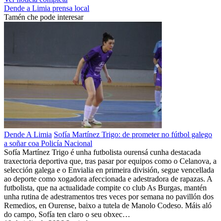
Dende a Limia
prensa local
Tamén che pode interesar
Dende A Limia
Sofía Martínez Trigo: de prometer no fútbol galego
a soñar coa Policía Nacional
Sofía Martínez Trigo é unha futbolista ourensá cunha destacada
traxectoria deportiva que, tras pasar por equipos como o Celanova, a
selección galega e o Envialia en primeira división, segue vencellada
ao deporte como xogadora afeccionada e adestradora de rapazas. A
futbolista, que na actualidade compite co club As Burgas, mantén
unha rutina de adestramentos tres veces por semana no pavillón dos
Remedios, en Ourense, baixo a tutela de Manolo Codeso. Máis aló
do campo, Sofía ten claro o seu obxec…