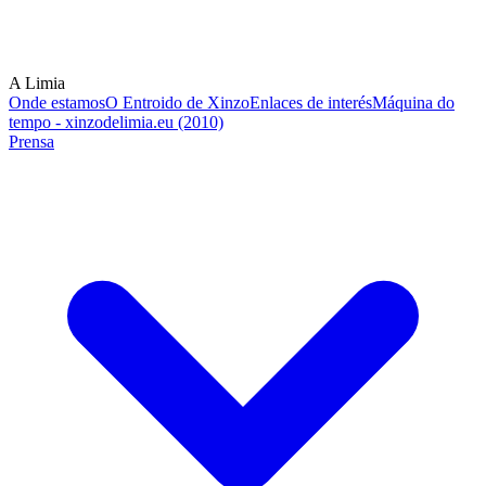
A Limia
Onde estamos
O Entroido de Xinzo
Enlaces de interés
Máquina do
tempo - xinzodelimia.eu (2010)
Prensa