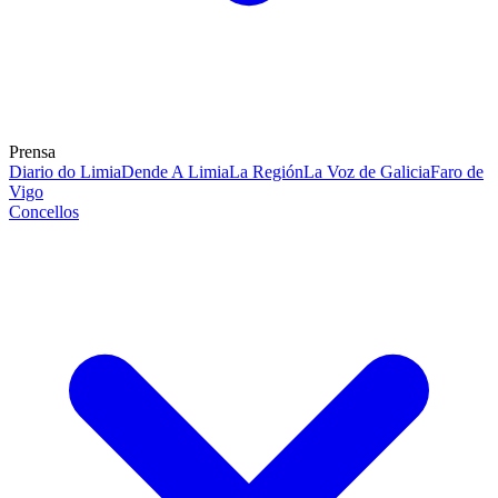
Prensa
Diario do Limia
Dende A Limia
La Región
La Voz de Galicia
Faro de
Vigo
Concellos