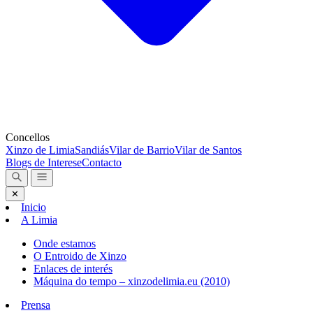
Concellos
Xinzo de Limia
Sandiás
Vilar de Barrio
Vilar de Santos
Blogs de Interese
Contacto
✕
Inicio
A Limia
Onde estamos
O Entroido de Xinzo
Enlaces de interés
Máquina do tempo – xinzodelimia.eu (2010)
Prensa