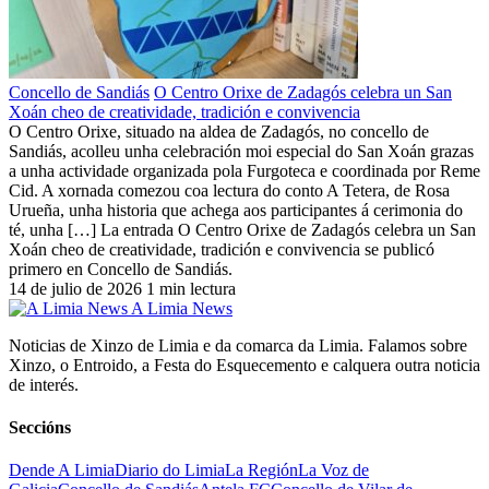
Concello de Sandiás
O Centro Orixe de Zadagós celebra un San
Xoán cheo de creatividade, tradición e convivencia
O Centro Orixe, situado na aldea de Zadagós, no concello de
Sandiás, acolleu unha celebración moi especial do San Xoán grazas
a unha actividade organizada pola Furgoteca e coordinada por Reme
Cid. A xornada comezou coa lectura do conto A Tetera, de Rosa
Urueña, unha historia que achega aos participantes á cerimonia do
té, unha […] La entrada O Centro Orixe de Zadagós celebra un San
Xoán cheo de creatividade, tradición e convivencia se publicó
primero en Concello de Sandiás.
14 de julio de 2026
1 min lectura
A Limia News
Noticias de Xinzo de Limia e da comarca da Limia. Falamos sobre
Xinzo, o Entroido, a Festa do Esquecemento e calquera outra noticia
de interés.
Seccións
Dende A Limia
Diario do Limia
La Región
La Voz de