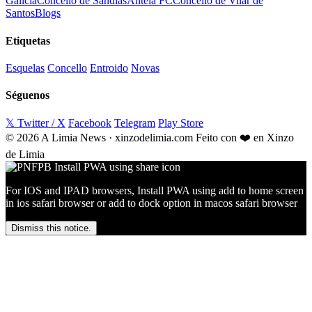
Galicia
Concello de Sandiás
Antela FC
Concello de Vilar de
Santos
Blogs
Etiquetas
Esquelas
Concello
Entroido
Novas
Séguenos
𝕏 Twitter / X
Facebook
Telegram
Play Store
© 2026 A Limia News · xinzodelimia.com
Feito con ❤️ en Xinzo
de Limia
For IOS and IPAD browsers, Install PWA using add to home screen
in ios safari browser or add to dock option in macos safari browser
Dismiss this notice.