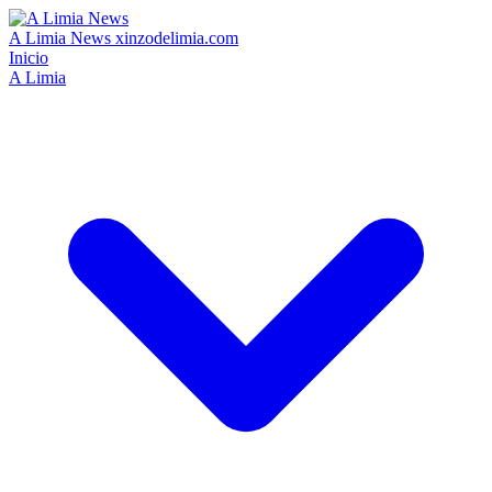
A Limia News
xinzodelimia.com
Inicio
A Limia