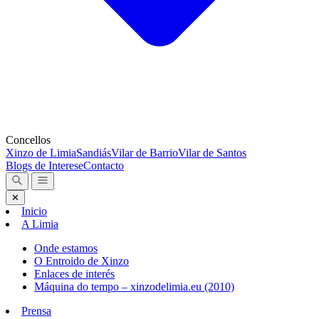
Concellos
Xinzo de Limia
Sandiás
Vilar de Barrio
Vilar de Santos
Blogs de Interese
Contacto
✕
Inicio
A Limia
Onde estamos
O Entroido de Xinzo
Enlaces de interés
Máquina do tempo – xinzodelimia.eu (2010)
Prensa