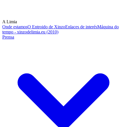
A Limia
Onde estamos
O Entroido de Xinzo
Enlaces de interés
Máquina do
tempo - xinzodelimia.eu (2010)
Prensa