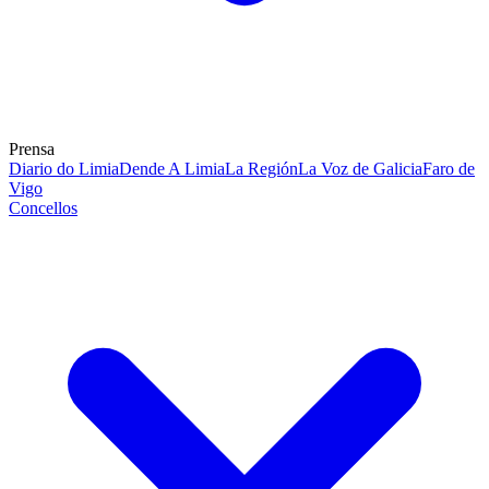
Prensa
Diario do Limia
Dende A Limia
La Región
La Voz de Galicia
Faro de
Vigo
Concellos