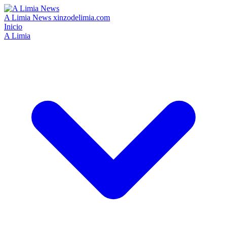
A Limia News
xinzodelimia.com
Inicio
A Limia