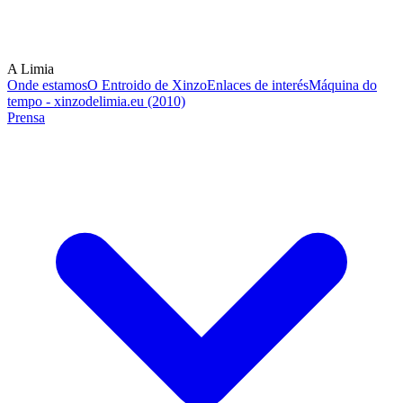
A Limia
Onde estamos
O Entroido de Xinzo
Enlaces de interés
Máquina do
tempo - xinzodelimia.eu (2010)
Prensa