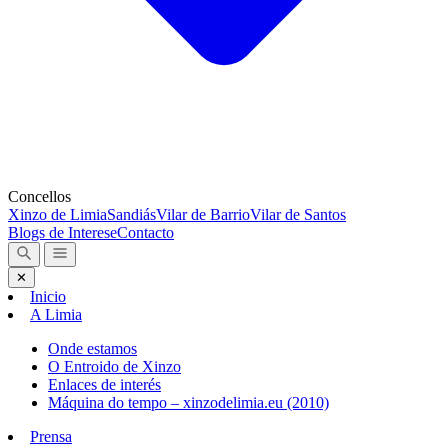
Concellos
Xinzo de Limia
Sandiás
Vilar de Barrio
Vilar de Santos
Blogs de Interese
Contacto
✕
Inicio
A Limia
Onde estamos
O Entroido de Xinzo
Enlaces de interés
Máquina do tempo – xinzodelimia.eu (2010)
Prensa