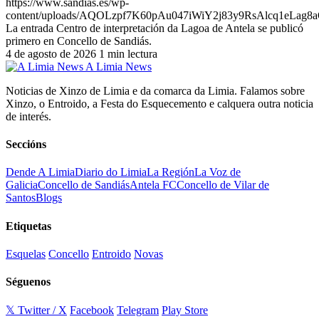
https://www.sandias.es/wp-
content/uploads/AQOLzpf7K60pAu047iWiY2j83y9RsAlcq1eL
La entrada Centro de interpretación da Lagoa de Antela se publicó
primero en Concello de Sandiás.
4 de agosto de 2026
1 min lectura
A Limia News
Noticias de Xinzo de Limia e da comarca da Limia. Falamos sobre
Xinzo, o Entroido, a Festa do Esquecemento e calquera outra noticia
de interés.
Seccións
Dende A Limia
Diario do Limia
La Región
La Voz de
Galicia
Concello de Sandiás
Antela FC
Concello de Vilar de
Santos
Blogs
Etiquetas
Esquelas
Concello
Entroido
Novas
Séguenos
𝕏 Twitter / X
Facebook
Telegram
Play Store