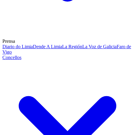
Prensa
Diario do Limia
Dende A Limia
La Región
La Voz de Galicia
Faro de
Vigo
Concellos