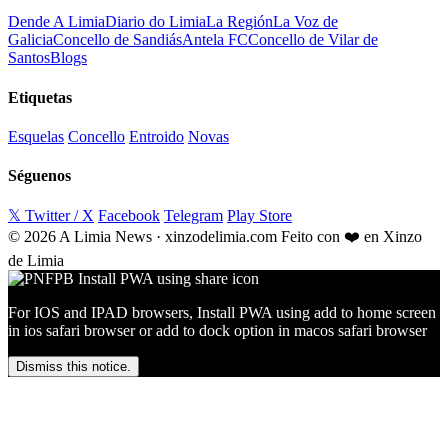
Dende A Limia
Diario do Limia
La Región
La Voz de
Galicia
Concello de Sandiás
Antela FC
Concello de Vilar de
Santos
Blogs
Etiquetas
Esquelas
Concello
Entroido
Novas
Séguenos
𝕏 Twitter / X
Facebook
Telegram
Play Store
© 2026 A Limia News · xinzodelimia.com
Feito con ❤️ en Xinzo
de Limia
For IOS and IPAD browsers, Install PWA using add to home screen
in ios safari browser or add to dock option in macos safari browser
Dismiss this notice.