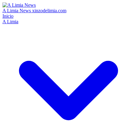
A Limia News
xinzodelimia.com
Inicio
A Limia