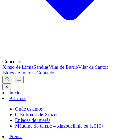
Concellos
Xinzo de Limia
Sandiás
Vilar de Barrio
Vilar de Santos
Blogs de Interese
Contacto
✕
Inicio
A Limia
Onde estamos
O Entroido de Xinzo
Enlaces de interés
Máquina do tempo – xinzodelimia.eu (2010)
Prensa