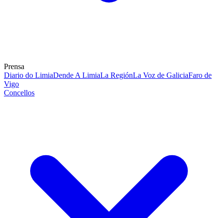
Prensa
Diario do Limia
Dende A Limia
La Región
La Voz de Galicia
Faro de
Vigo
Concellos