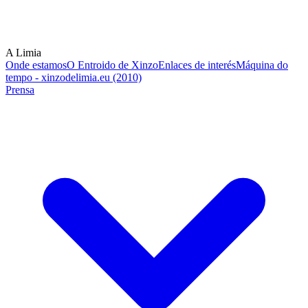
A Limia
Onde estamos
O Entroido de Xinzo
Enlaces de interés
Máquina do
tempo - xinzodelimia.eu (2010)
Prensa