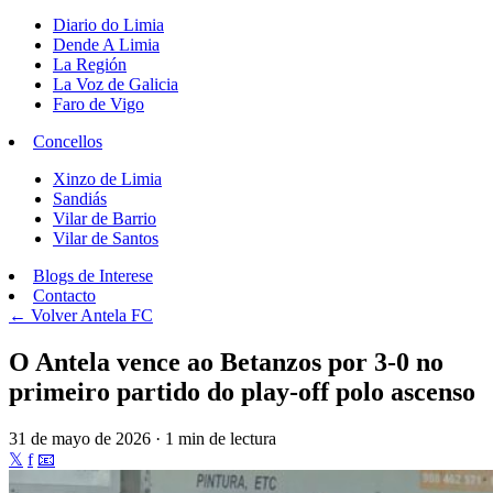
Diario do Limia
Dende A Limia
La Región
La Voz de Galicia
Faro de Vigo
Concellos
Xinzo de Limia
Sandiás
Vilar de Barrio
Vilar de Santos
Blogs de Interese
Contacto
← Volver
Antela FC
O Antela vence ao Betanzos por 3-0 no
primeiro partido do play-off polo ascenso
31 de mayo de 2026 · 1 min de lectura
𝕏
f
📧