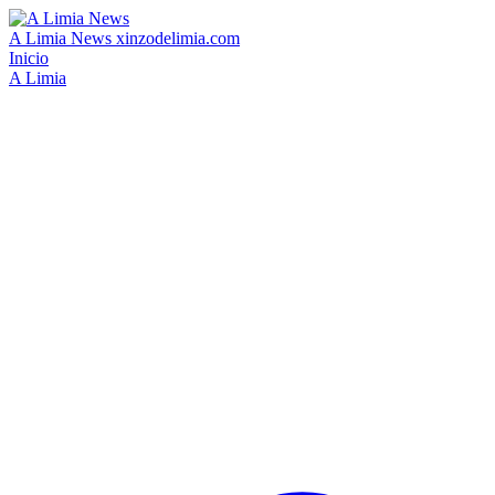
A Limia News
xinzodelimia.com
Inicio
A Limia