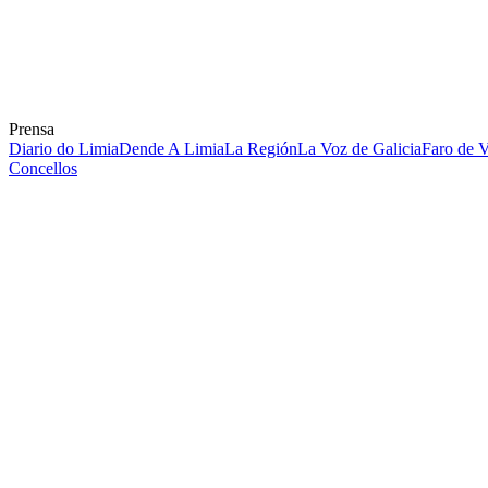
Prensa
Diario do Limia
Dende A Limia
La Región
La Voz de Galicia
Faro de 
Concellos