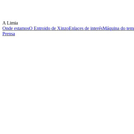
A Limia
Onde estamos
O Entroido de Xinzo
Enlaces de interés
Máquina do temp
Prensa