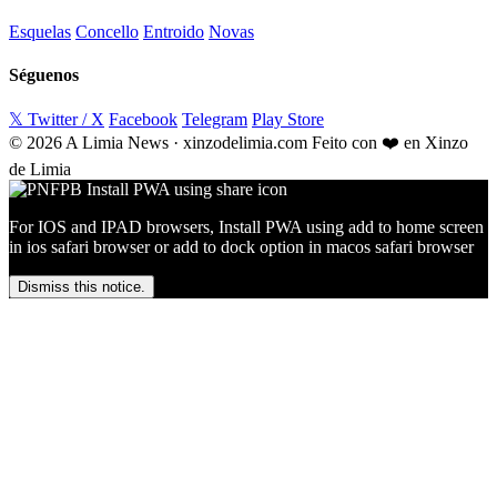
Esquelas
Concello
Entroido
Novas
Séguenos
𝕏 Twitter / X
Facebook
Telegram
Play Store
© 2026 A Limia News · xinzodelimia.com
Feito con ❤️ en Xinzo
de Limia
For IOS and IPAD browsers, Install PWA using add to home screen
in ios safari browser or add to dock option in macos safari browser
Dismiss this notice.