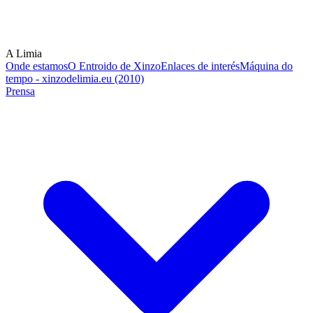
A Limia
Onde estamos
O Entroido de Xinzo
Enlaces de interés
Máquina do
tempo - xinzodelimia.eu (2010)
Prensa