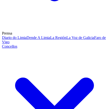
Prensa
Diario do Limia
Dende A Limia
La Región
La Voz de Galicia
Faro de
Vigo
Concellos