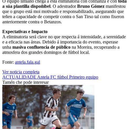
O equipo limiano chega a esta eliminatoria con confianza e con
toda
a súa plantilla dispoñíbel
. O adestrador
Bruno Gómez
manifestou
que o grupo está moi motivado e responsabilizado, asegurando que
teñen a capacidade de competir contra o San Tirso tal como fixeron
anteriormente contra o Betanzos.
Expectativas e Impacto
A eliminatoria será clave no que respecta á intensidade, a serenidade
e a eficacia nas áreas. Debido á importancia do evento, esperase
unha
masiva confluencia de público
na Moreira, recuperando a
atmosfera dos grandes domingos de fútbol local.
Fonte:
antela.fala.gal
Ver noticia completa
ACTUALIDADE
Antela FC
fútbol
Primeiro equipo
Tamén che pode interesar