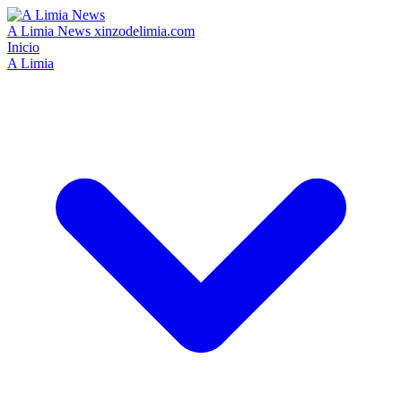
A Limia News
xinzodelimia.com
Inicio
A Limia