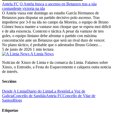
Antela FC
O Antela busca o ascenso en Betanzos tras a súa
contundente victoria na ida
O Antela viaxa este domingo ao estadio García Hermanos de
Betanzos para disputar un partido decisivo polo ascenso. Tras
impoñerse por 3-0 na ida no campo da Moreira, o equipo de Bruno
Gómez busca manter a vantaxe nun choque que se espera moi difícil
e de alta esixencia. Contexto e táctica A pesar da vantaxe de tres
goles, o equipo limiano debe afrontar o partido con máxima
concentración ante un Betanzos que será un rival duro de vencer.
No plano táctico, é probable que o adestrador Bruno Gómez…
5 de junio de 2026
1 min lectura
A Limia News
Noticias de Xinzo de Limia e da comarca da Limia. Falamos sobre
Xinzo, o Entroido, a Festa do Esquecemento e calquera outra noticia
de interés.
Seccións
Dende A Limia
Diario do Limia
La Región
La Voz de
Galicia
Concello de Sandiás
Antela FC
Concello de Vilar de
Santos
Blogs
Etiquetas