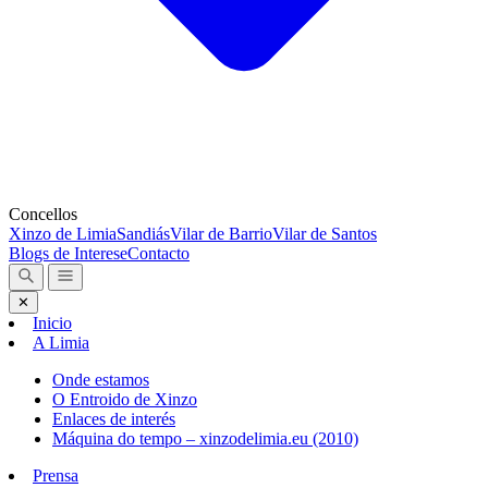
Concellos
Xinzo de Limia
Sandiás
Vilar de Barrio
Vilar de Santos
Blogs de Interese
Contacto
✕
Inicio
A Limia
Onde estamos
O Entroido de Xinzo
Enlaces de interés
Máquina do tempo – xinzodelimia.eu (2010)
Prensa