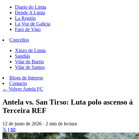
Diario do Limia
Dende A Limia
La Región
La Voz de Galicia
Faro de Vigo
Concellos
Xinzo de Limia
Sandiás
Vilar de Barrio
Vilar de Santos
Blogs de Interese
Contacto
← Volver
Antela FC
Antela vs. San Tirso: Luta polo ascenso á
Terceira REF
12 de junio de 2026 · 2 min de lectura
𝕏
f
📧